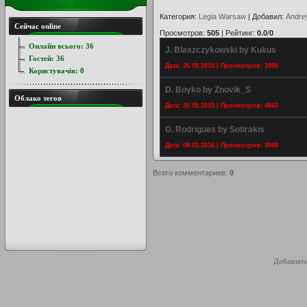
Категория
:
Legia Warsaw
|
Добавил
:
Andre
Сейчас online
Просмотров
:
505
|
Рейтинг
:
0.0
/
0
Онлайн всього:
36
J. Blaszczykowski by Kukus
Гостей:
36
Дата: 26.05.2015 | Просмотров: 3900
Користувачів:
0
D. Boyko by Znovik_S
Облако тегов
Дата: 30.05.2015 | Просмотров: 4863
G. Rodrigues by Sotirakis
Дата: 08.02.2016 | Просмотров: 3598
Всего комментариев
:
0
Добавлять