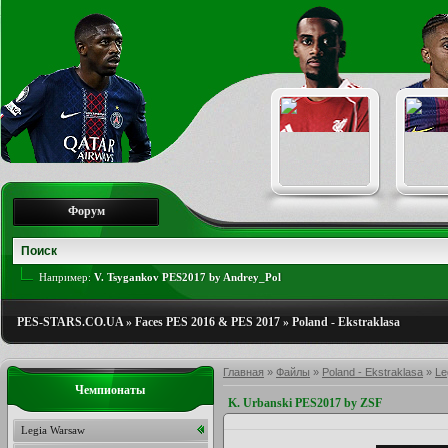
Форум
Например:
V. Tsygankov PES2017 by Andrey_Pol
PES-STARS.CO.UA
»
Faces PES 2016 & PES 2017
»
Poland - Ekstraklasa
Главная
»
Файлы
»
Poland - Ekstraklasa
»
Le
Чемпионаты
K. Urbanski PES2017 by ZSF
Legia Warsaw