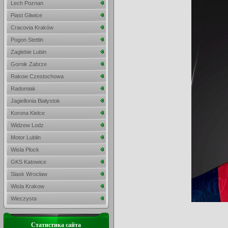
Lech Poznan
Piast Gliwice
Cracovia Kraków
Pogon Stettin
Zaglebie Lubin
Gornik Zabrze
Rakow Czestochowa
Radomiak
Jagiellonia Białystok
Korona Kielce
Widzew Lodz
Motor Lublin
Wisla Plock
GKS Katowice
Slask Wrocław
Wisla Krakow
Wieczysta
Статистика сайта