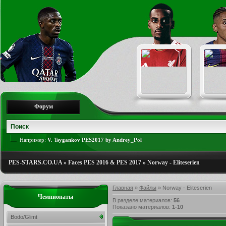
Форум
Например:
V. Tsygankov PES2017 by Andrey_Pol
PES-STARS.CO.UA
»
Faces PES 2016 & PES 2017
»
Norway - Eliteserien
Главная
»
Файлы
» Norway - Eliteserien
Чемпионаты
В разделе материалов
:
56
Показано материалов
:
1-10
Bodo/Glimt