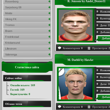
R. Jenssen by Andri_Dexter11
Rosenborg
Sarpsborg 08
Назван
Molde
Категор
Viking FK
Tromso
Дата:
1
Brann
Добави
Fredrikstad
Добав
Kristiansund
Комментариев:
0
Просмотров:
2
Lillestrom
Valerenga
M. Daehli by Hawke
Статистика сайта
Назван
Категор
Сейчас online
Дата:
1
Онлайн всього:
169
Гостей:
169
Добави
Користувачів:
0
Добав
Облако тегов
Комментариев:
0
Просмотров:
2