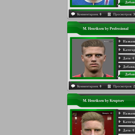
Добав
Комментариев:
0
Просмотров:
3
M. Henriksen by Professional
Назван
Категор
Дата:
0
Добави
Добав
Комментариев:
0
Просмотров:
2
M. Henriksen by Kruptsev
Назван
Категор
Дата:
0