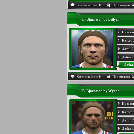
Комментариев:
0
Просмотров:
4
B. Bjarnason by Brilyan
Назван
Категор
Дата:
0
Добави
Добав
Комментариев:
0
Просмотров:
2
B. Bjarnason by Wygno
Назван
Категор
Дата:
0
Добави