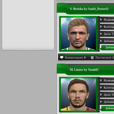
V. Berisha by Andri_Dexter11
Назван
Категор
Дата:
1
Добави
Добав
Комментариев:
0
Просмотров:
2
M. Linnes by Yasin02
Назван
Категор
Дата:
2
Добави
Добав