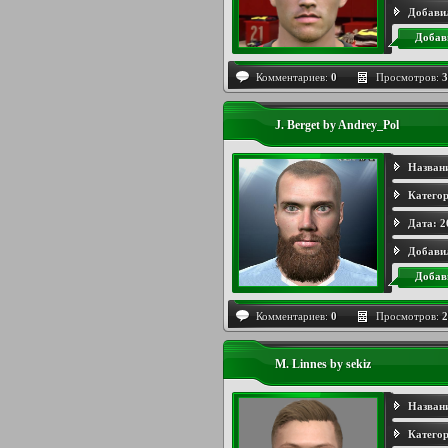
Добави
Добав
Комментариев:
0
Просмотров:
3
J. Berget by Andrey_Pol
Назван
Категор
Дата:
2
Добави
Добав
Комментариев:
0
Просмотров:
2
M. Linnes by sekiz
Назван
Категор