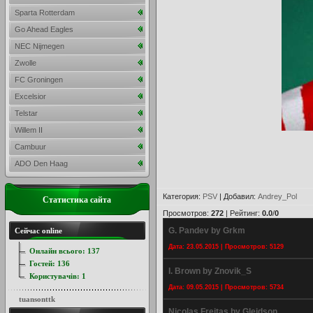
Sparta Rotterdam
Go Ahead Eagles
NEC Nijmegen
Zwolle
FC Groningen
Excelsior
Telstar
Willem II
Cambuur
ADO Den Haag
Категория
:
PSV
|
Добавил
:
Andrey_Pol
Статистика сайта
Просмотров
:
272
|
Рейтинг
:
0.0
/
0
G. Pandev by Grkm
Сейчас online
Дата: 23.05.2015 | Просмотров: 5129
Онлайн всього:
137
Гостей:
136
I. Brown by Znovik_S
Користувачів:
1
Дата: 09.05.2015 | Просмотров: 5734
tuansonttk
Nicolas Freitas by Gleidson