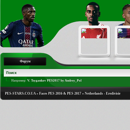
Форум
Например:
V. Tsygankov PES2017 by Andrey_Pol
PES-STARS.CO.UA
»
Faces PES 2016 & PES 2017
»
Netherlands - Eredivisie