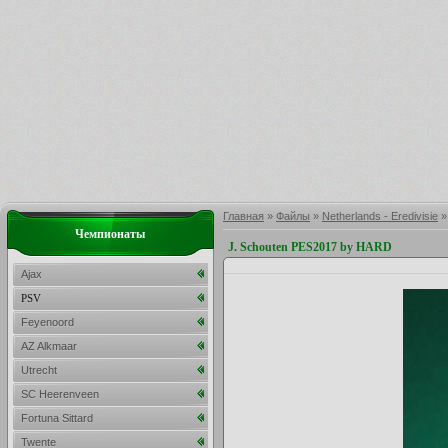
Главная
»
Файлы
»
Netherlands - Eredivisie
Чемпионаты
J. Schouten PES2017 by HARD
Ajax
PSV
Feyenoord
AZ Alkmaar
Utrecht
SC Heerenveen
Fortuna Sittard
Twente