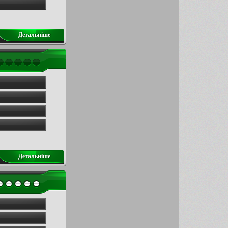
Детальнiше
Детальнiше