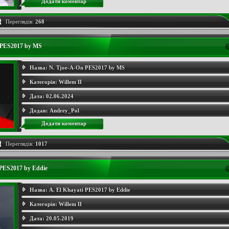
Додати коментар
Переглядів:
268
 PES2017 by MS
Назва:
N. Tjoe-A-On PES2017 by MS
Категорія:
Willem II
Дата:
02.06.2024
Додав:
Andrey_Pol
Додати коментар
Переглядів:
1017
 PES2017 by Eddie
Назва:
A. El Khayati PES2017 by Eddie
Категорія:
Willem II
Дата:
20.05.2019