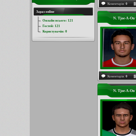
Коментарів:
0
Зараз online
N. Tjoe-A-On
Онлайн всього:
121
Гостей:
121
Користувачів:
0
Коментарів:
0
N. Tjoe-A-On