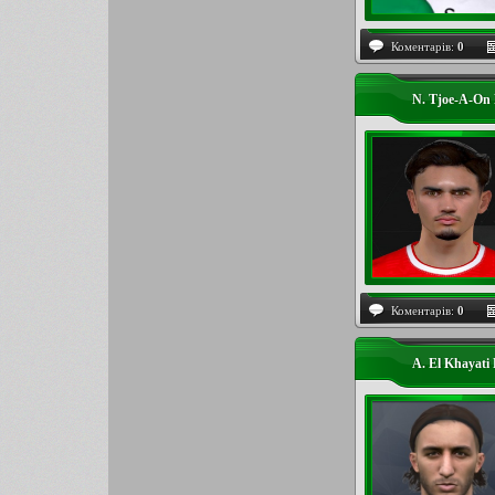
Коментарів:
0
N. Tjoe-A-On
Коментарів:
0
A. El Khayati