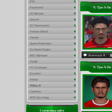
PSV
N. Tjoe-A-On 
Feyenoord
AZ Alkmaar
Utrecht
SC Heerenveen
Fortuna Sittard
Twente
Sparta Rotterdam
Go Ahead Eagles
Коментарів:
0
NEC Nijmegen
Zwolle
N. Tjoe-A-On
FC Groningen
Excelsior
Telstar
Willem II
Cambuur
ADO Den Haag
Статистика сайту