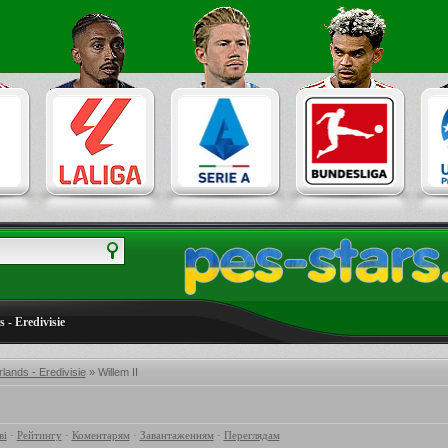
 - Eredivisie
lands - Eredivisie
» Willem II
ві
·
Рейтингу
·
Коментарям
·
Завантаженням
·
Переглядам