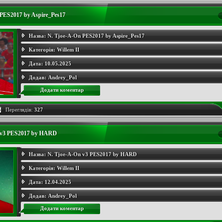
PES2017 by Aspire_Pes17
Назва:
N. Tjoe-A-On PES2017 by Aspire_Pes17
Категорія:
Willem II
Дата:
10.05.2025
Додав:
Andrey_Pol
Додати коментар
Переглядів:
327
 v3 PES2017 by HARD
Назва:
N. Tjoe-A-On v3 PES2017 by HARD
Категорія:
Willem II
Дата:
12.04.2025
Додав:
Andrey_Pol
Додати коментар