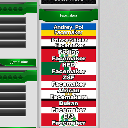
Facemakers
Детальнiше