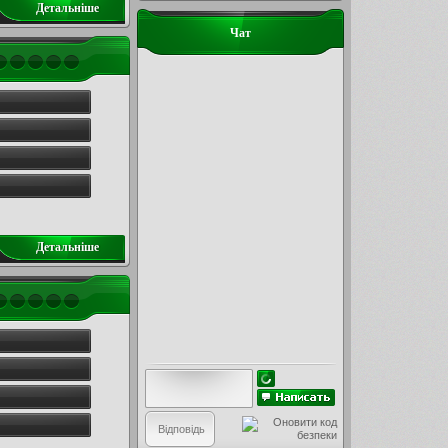
Детальнiше
Чат
Детальнiше