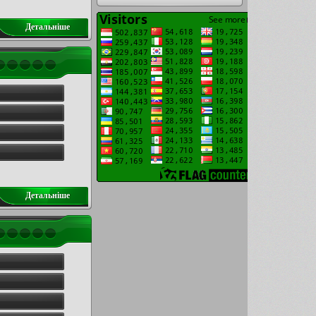
Детальнiше
Детальнiше