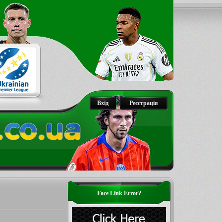
Вхід
Реєстрація
Face Link Error?