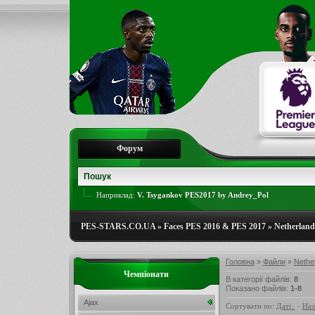
Форум
Наприклад:
V. Tsygankov PES2017 by Andrey_Pol
PES-STARS.CO.UA
»
Faces PES 2016 & PES 2017
»
Netherlands
Головна
»
Файли
»
Nether
Чемпіонати
В категорії файлів
:
8
Показано файлів
:
1-8
Ajax
Сортувати по
:
Даті
·
Наз