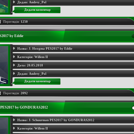
Додав:
Andrey_Pol
Додати коментар
Переглядів:
1250
S2017 by Eddie
Назва:
J. Hoogma PES2017 by Eddie
Категорія:
Willem II
Дата:
20.05.2018
Додав:
Andrey_Pol
Додати коментар
Переглядів:
2092
n PES2017 by GONDURAS2012
Назва:
J. Schuurman PES2017 by GONDURAS2012
Категорія:
Willem II