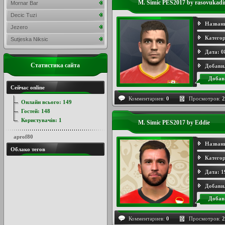
M. Simic PES2017 by rasovukadi
Mornar Bar
Decic Tuzi
Назван
Jezero
Категор
Sutjeska Niksic
Дата:
0
Статистика сайта
Добави
Добав
Сейчас online
Комментариев:
0
Просмотров:
2
Онлайн всього:
149
Гостей:
148
Користувачів:
1
M. Simic PES2017 by Eddie
aprof80
Назван
Облако тегов
Категор
Дата:
1
Добави
Добав
Комментариев:
0
Просмотров:
2