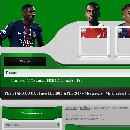
Форум
Например:
V. Tsygankov PES2017 by Andrey_Pol
PES-STARS.CO.UA
»
Faces PES 2016 & PES 2017
»
Montenegro - Meridianbet 1.
Главная
»
Файлы
» Montenegro - Meridianbet
Чемпионаты
В разделе материалов
:
6
Показано материалов
:
1-6
Buducnost