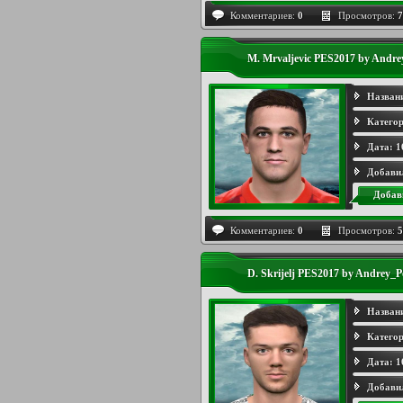
Комментариев:
0
Просмотров:
7
M. Mrvaljevic PES2017 by Andre
Назван
Категор
Дата:
1
Добави
Добав
Комментариев:
0
Просмотров:
5
D. Skrijelj PES2017 by Andrey_P
Назван
Категор
Дата:
1
Добави