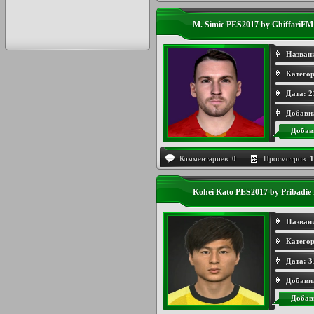
M. Simic PES2017 by GhiffariF
Назван
Категор
Дата:
2
Добави
Добав
Комментариев:
0
Просмотров:
1
Kohei Kato PES2017 by Pribad
Назван
Категор
Дата:
3
Добави
Добав