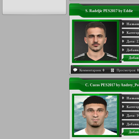
S. Radeljic PES2017 by Eddie
Назван
Категор
Дата:
2
Добави
Добав
Комментариев:
0
Просмотров:
8
C. Cucos PES2017 by Andrey_Po
Назван
Категор
Дата:
1
Добави
Добав