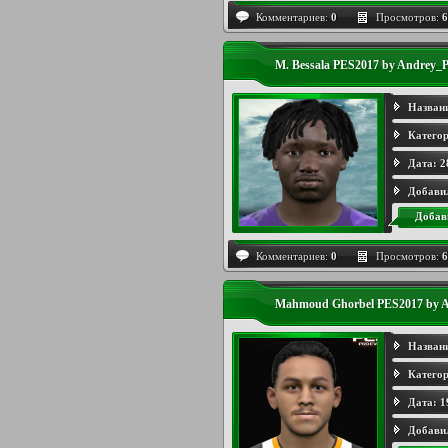
Комментариев:
0
Просмотров:
6
M. Bessala PES2017 by Andrey_P
Назван
Категор
Дата:
2
Добави
Добав
Комментариев:
0
Просмотров:
6
Mahmoud Ghorbel PES2017 by A
Назван
Категор
Дата:
1
Добави