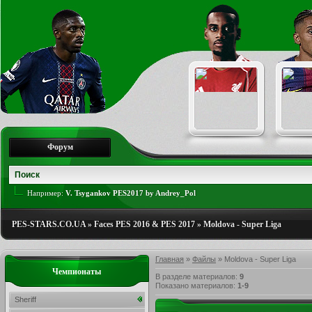
Форум
Например:
V. Tsygankov PES2017 by Andrey_Pol
PES-STARS.CO.UA
»
Faces PES 2016 & PES 2017
»
Moldova - Super Liga
Главная
»
Файлы
» Moldova - Super Liga
Чемпионаты
В разделе материалов
:
9
Показано материалов
:
1-9
Sheriff