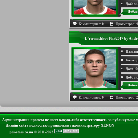
Добави
Добав
Комментариев:
0
Просмотров:
4
I. Yermachkov PES2017 by Andr
Назван
Категор
Дата:
0
Добави
Добав
Комментариев:
0
Просмотров:
2
Администрация проекта не несет какую-либо ответственность за публикуемые 
Дизайн сайта полностью принадлежит администратору XENON
pes-stars.co.ua © 2011-2023