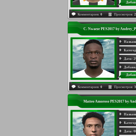
Добав
Комментариев:
0
Просмотров:
2
C. Nwaeze PES2017 by Andrey_P
Назван
Категор
Дата:
2
Добави
Добав
Комментариев:
0
Просмотров:
3
Matteo Amoroso PES2017 by And
Назван
Категор
Дата:
0