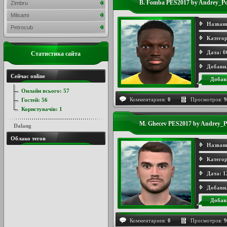
B. Fomba PES2017 by Andrey_Po
Zimbru
Milsami
Назван
Petrocub
Категор
Дата:
0
Статистика сайта
Добави
Сейчас online
Добав
Онлайн всього:
57
Комментариев:
0
Просмотров:
9
Гостей:
56
Користувачів:
1
M. Ghecev PES2017 by Andrey_P
Dalang
Облако тегов
Назван
Категор
Дата:
1
Добави
Добав
Комментариев:
0
Просмотров:
9