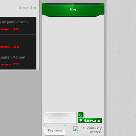
Чат
 by joanderson7
осмотров: 3338
осмотров: 2641
y Sameh Momen
осмотров: 3935