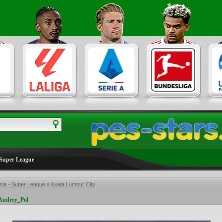
 Super League
sia - Super League
»
Kuala Lumpur City
Andrey_Pol