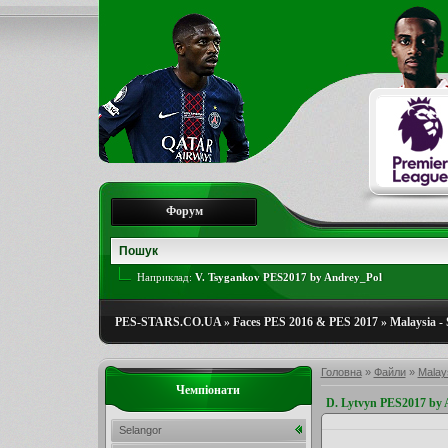
Форум
Наприклад:
V. Tsygankov PES2017 by Andrey_Pol
PES-STARS.CO.UA
»
Faces PES 2016 & PES 2017
»
Malaysia -
Головна
»
Файли
»
Malay
Чемпіонати
D. Lytvyn PES2017 by 
Selangor