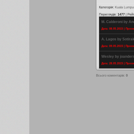
Категорія
:
Kuala Lumpur
Переглядів
:
1477
|
Рей
M. Calderoni by A
Дата: 08.05.2015 | Прос
A. Lagos by Sotirak
Дата: 09.05.2015 | Прос
Wesley by joander
Дата: 28.05.2015 | Прос
Всього коментарів
:
0