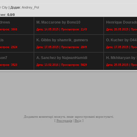
 City
|
Додав
:
Andrey_Pol
тинг
:
0.0
/
0
ndrews
M. Maccarone by Bono10
Henrique Dourado
мотров: 3060
Дата: 14.05.2015 | Просмотров: 2149
Дата: 28.05.2015 | Пр
is
K. Gibbs by shamrik_gunners
O. Kucher by O44
мотров: 2924
Дата: 17.05.2015 | Просмотров: 2849
Дата: 17.05.2015 | Пр
son7
A. Sanchez by NajwanHamidi
H. Mkhitaryan b
мотров: 3523
Дата: 13.02.2016 | Просмотров: 5829
Дата: 25.05.2015 | Пр
Додавати коментарі можуть лише зареєстровані користувачі.
[
Реєстрація
|
Вхід
]