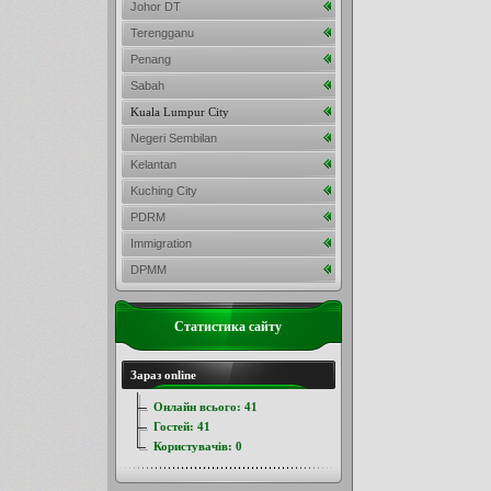
Johor DT
Terengganu
Penang
Sabah
Kuala Lumpur City
Negeri Sembilan
Kelantan
Kuching City
PDRM
Immigration
DPMM
Статистика сайту
Зараз online
Онлайн всього:
41
Гостей:
41
Користувачів:
0