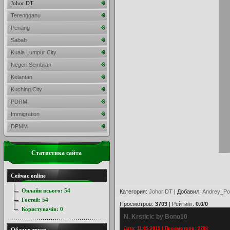
Johor DT
Terengganu
Penang
Sabah
Kuala Lumpur City
Negeri Sembilan
Kelantan
Kuching City
PDRM
Immigration
DPMM
Статистика сайта
Сейчас online
Онлайн всього:
54
Категория
:
Johor DT
|
Добавил
:
Andrey_Po
Гостей:
54
Просмотров
:
3703
|
Рейтинг
:
0.0
/
0
Користувачів:
0
N. Krsticic by Bono10
Дата: 11.05.2015 | Просмотров: 2708
Облако тегов