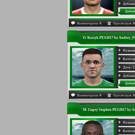
Добави
Добав
Комментариев:
0
Просмотров:
8
O. Kostyk PES2017 by Andrey_P
Назван
Категор
Дата:
2
Добави
Добав
Комментариев:
0
Просмотров:
8
M. Gopey Stephen PES2017 by A
Назван
Категор