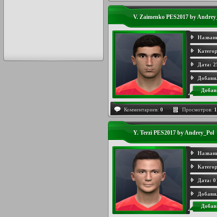
V. Zaimenko PES2017 by Andrey
Назван
Категор
Дата:
2
Добави
Добав
Комментариев:
0
Просмотров:
1
Y. Terzi PES2017 by Andrey_Pol
Назван
Категор
Дата:
0
Добави
Добав