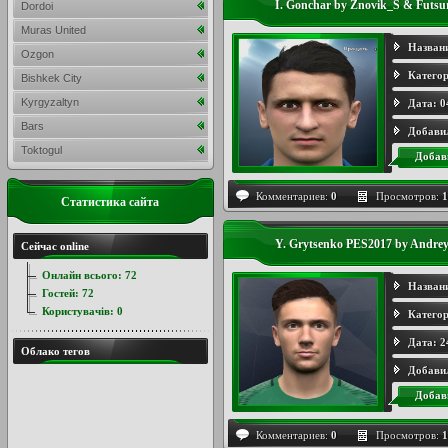
I. Gonchar by Znovik_S & Futsu
Dordoi
Muras United
Назван
Ozgon
Категор
Bishkek City
Kyrgyzaltyn
Дата:
0
Bars
Добави
Toktogul
Добав
Комментариев:
0
Просмотров:
1
Статистика сайта
Y. Grytsenko PES2017 by And
Сейчас online
Онлайн всього:
72
Назван
Гостей:
72
Користувачів:
0
Категор
Дата:
2
Облако тегов
Добави
Добав
Комментариев:
0
Просмотров:
1