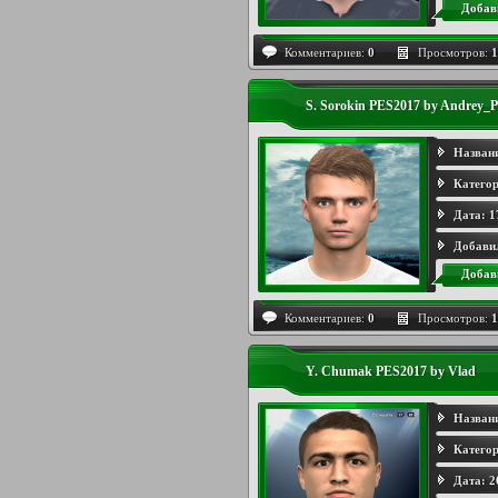
Добав
Комментариев:
0
Просмотров:
1
S. Sorokin PES2017 by Andrey_P
Назван
Категор
Дата:
1
Добави
Добав
Комментариев:
0
Просмотров:
1
Y. Chumak PES2017 by Vlad
Назван
Категор
Дата:
2