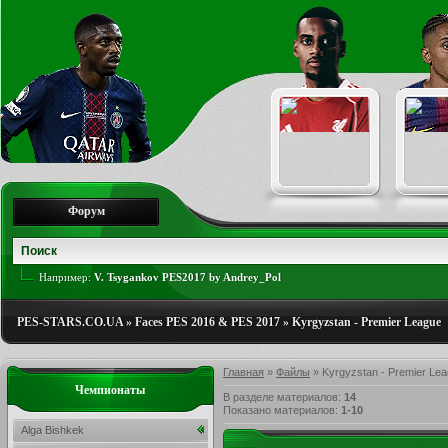
Форум
Например:
V. Tsygankov PES2017 by Andrey_Pol
PES-STARS.CO.UA
»
Faces PES 2016 & PES 2017
»
Kyrgyzstan - Premier League
Главная
»
Файлы
» Kyrgyzstan - Premier Le
Чемпионаты
В разделе материалов
:
14
Показано материалов
:
1-10
Alga Bishkek