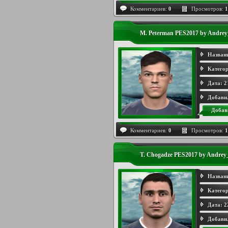
Комментариев:
0
Просмотров:
1
M. Peterman PES2017 by Andrey
Назван
Категор
Дата:
2
Добави
Добав
Комментариев:
0
Просмотров:
1
T. Chogadze PES2017 by Andrey
Назван
Категор
Дата:
2
Добави