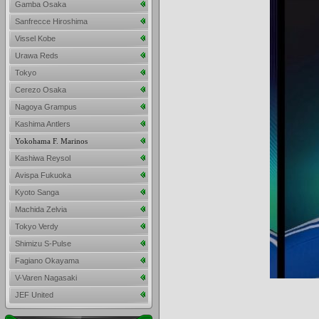
Gamba Osaka
Sanfrecce Hiroshima
Vissel Kobe
Urawa Reds
Tokyo
Cerezo Osaka
Nagoya Grampus
Kashima Antlers
Yokohama F. Marinos
Kashiwa Reysol
Avispa Fukuoka
Kyoto Sanga
Machida Zelvia
Tokyo Verdy
Shimizu S-Pulse
Fagiano Okayama
V-Varen Nagasaki
JEF United