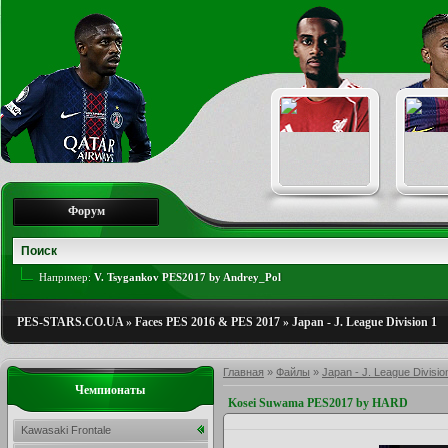
Форум
Например:
V. Tsygankov PES2017 by Andrey_Pol
PES-STARS.CO.UA
»
Faces PES 2016 & PES 2017
»
Japan - J. League Division 1
Главная
»
Файлы
»
Japan - J. League Divisio
Чемпионаты
Kosei Suwama PES2017 by HARD
Kawasaki Frontale