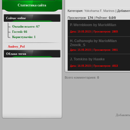
Статистика сайта
Категория
:
Yokohama F. Marinos
|
Добавил
Просмотров
:
174
|
Рейтинг
:
0.0
/
0
Сейчас online
P. Wernbloom by MarioMilan
Онлайн всього:
67
Гостей:
66
Дата: 19.05.2015 | Просмотров: 2885
Користувачів:
1
H. Calhanoglu by MarioMilan
Znovik_S
Andrey_Pol
Дата: 15.05.2015 | Просмотров: 3981
Облако тегов
J. Tomkins by Hawke
Дата: 18.05.2015 | Просмотров: 4013
Всего комментариев
:
0
Добавлять