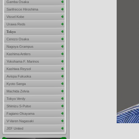
Gamba Osaka
Sanfrecce Hiroshima
Vissel Kobe
Urawa Reds
Tokyo
Cerezo Osaka
Nagoya Grampus
Kashima Antlers
Yokohama F. Marinos
Kashiwa Reysol
Avispa Fukuoka
Kyoto Sanga
Machida Zelvia
Tokyo Verdy
Shimizu S-Pulse
Fagiano Okayama
V-Varen Nagasaki
JEF United