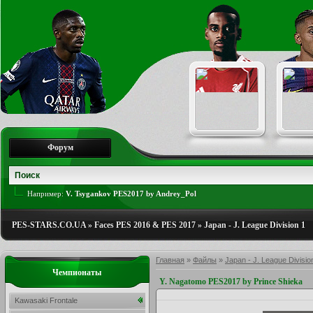
Форум
Например:
V. Tsygankov PES2017 by Andrey_Pol
PES-STARS.CO.UA
»
Faces PES 2016 & PES 2017
»
Japan - J. League Division 1
Главная
»
Файлы
»
Japan - J. League Divisio
Чемпионаты
Y. Nagatomo PES2017 by Prince Shieka
Kawasaki Frontale