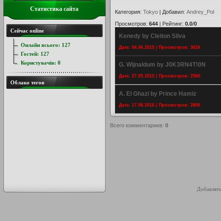
Статистика сайта
Категория
:
Tokyo
|
Добавил
:
Andrey_Pol
Просмотров
:
644
|
Рейтинг
:
0.0
/
0
Сейчас online
Kenedy by Cleiton Silva
Онлайн всього:
127
Дата: 04.06.2015 | Просмотров: 3626
Гостей:
127
Користувачів:
0
G. Wijnaldum by J0K3RN4T!0N
Дата: 27.05.2015 | Просмотров: 2560
Облако тегов
A. El Ghazi by Prince Hamiz
Дата: 17.08.2016 | Просмотров: 2806
Всего комментариев
:
0
Добавлять