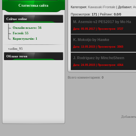
Статистика сайта
Категория
:
Kawasaki Frontale
|
Добавил
:
A
Просмотров
:
171
|
Рейтинг
:
0.0
/
0
Сейчас online
M. Asensio v2 PES2017 by Mo Ha
Онлайн всього:
56
Дата: 05.05.2017 | Просмотров: 3727
Гостей:
55
Користувачів:
1
K. Mokotjo by Hawke
Дата: 13.05.2015 | Просмотров: 3565
vadim_95
Облако тегов
J. Rodriguez by MinchoSheen
Дата: 24.05.2015 | Просмотров: 4364
Всего комментариев
:
0
Добавлять