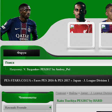
Форум
Например:
V. Tsygankov PES2017 by Andrey_Pol
PES-STARS.CO.UA
»
Faces PES 2016 & PES 2017
»
Japan - J. League Division 1
Главная
»
Файлы
»
Japan - J. League Divisio
Чемпионаты
Kaito Tsuchiya PES2017 by HARD
Kawasaki Frontale