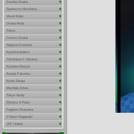
Gamba Osaka
Sanfrecce Hiroshima
Vissel Kobe
Urawa Reds
Tokyo
Cerezo Osaka
Nagoya Grampus
Kashima Antlers
Yokohama F. Marinos
Kashiwa Reysol
Avispa Fukuoka
Kyoto Sanga
Machida Zelvia
Tokyo Verdy
Shimizu S-Pulse
Fagiano Okayama
V-Varen Nagasaki
JEF United