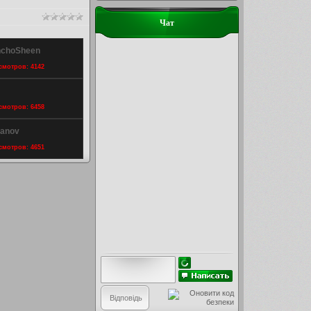
Чат
inchoSheen
осмотров: 4142
осмотров: 6458
hanov
осмотров: 4651