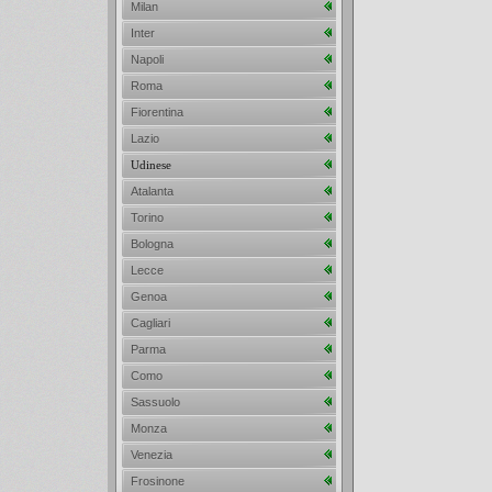
Milan
Inter
Napoli
Roma
Fiorentina
Lazio
Udinese
Atalanta
Torino
Bologna
Lecce
Genoa
Cagliari
Parma
Como
Sassuolo
Monza
Venezia
Frosinone