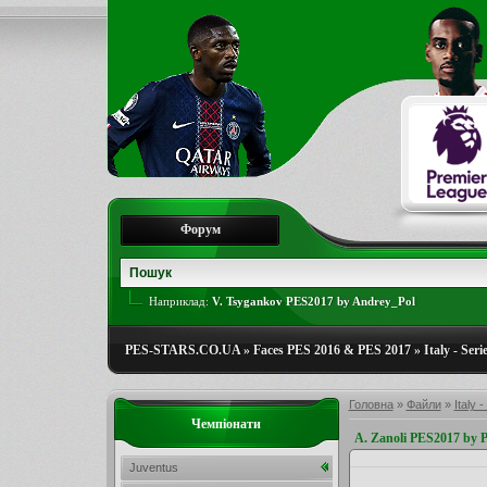
Форум
Наприклад:
V. Tsygankov PES2017 by Andrey_Pol
PES-STARS.CO.UA
»
Faces PES 2016 & PES 2017
»
Italy - Seri
Головна
»
Файли
»
Italy -
Чемпіонати
A. Zanoli PES2017 by
Juventus