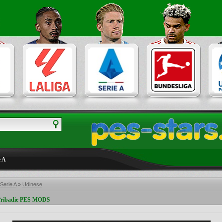
e A
 Serie A
»
Udinese
 Pribadie PES MODS