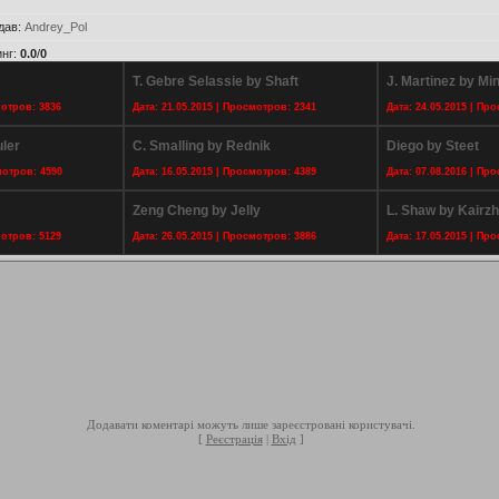
дав
:
Andrey_Pol
инг
:
0.0
/
0
T. Gebre Selassie by Shaft
J. Martinez by M
мотров: 3836
Дата: 21.05.2015 | Просмотров: 2341
Дата: 24.05.2015 | Пр
ler
C. Smalling by Rednik
Diego by Steet
мотров: 4590
Дата: 16.05.2015 | Просмотров: 4389
Дата: 07.08.2016 | Пр
Zeng Cheng by Jelly
L. Shaw by Kairz
мотров: 5129
Дата: 26.05.2015 | Просмотров: 3886
Дата: 17.05.2015 | Пр
Додавати коментарі можуть лише зареєстровані користувачі.
[
Реєстрація
|
Вхід
]