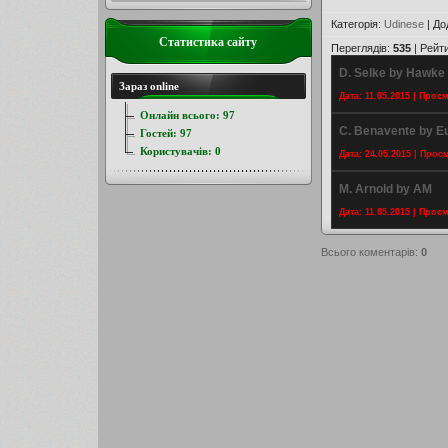
Категорія
:
Udinese
|
До
Статистика сайту
Переглядів
:
535
|
Рейт
D. Selke by Hawke
Зараз online
Дата: 11.05.2015 | Прос
Онлайн всього:
97
C. Benavente by Eu
Гостей:
97
Користувачів:
0
Дата: 24.05.2015 | Прос
M. Arnold by AM
Дата: 11.05.2015 | Прос
Всього коментарів
:
0