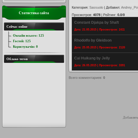
Категория
:
Sassuolo
|
Добавил
:
Andrey_Po
Статистика сайта
Просмотров
:
4078
|
Рейтинг
:
0.0
/
0
Constant Djakpa by Shaft
Сейчас online
Дата: 21.05.2015 | Просмотров: 2411
Онлайн всього:
125
Rhodolfo by Gleidson
Гостей:
125
Користувачів:
0
Дата: 25.05.2015 | Просмотров: 2120
Cai Huikang by Jelly
Облако тегов
Дата: 26.05.2015 | Просмотров: 3391
Всего комментариев
:
0
Добавлять