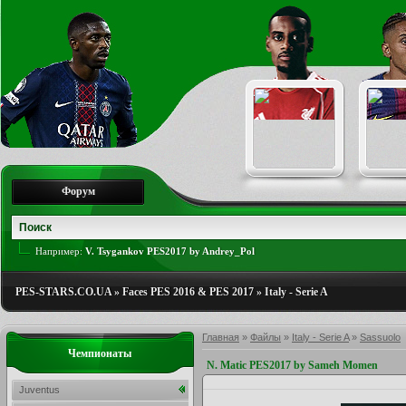
Форум
Например:
V. Tsygankov PES2017 by Andrey_Pol
PES-STARS.CO.UA
»
Faces PES 2016 & PES 2017
»
Italy - Serie A
Главная
»
Файлы
»
Italy - Serie A
»
Sassuolo
Чемпионаты
N. Matic PES2017 by Sameh Momen
Juventus