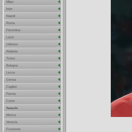
Milan
Inter
Napoli
Roma
Fiorentina
Lazio
Udinese
Atalanta
Torino
Bologna
Lecce
Genoa
Cagliari
Parma
Como
Sassuolo
Monza
Venezia
Frosinone