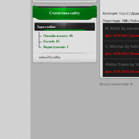
Статистика сайту
Категорія
:
Napoli
|
Дода
Переглядів
:
748
|
Рейт
Зараз online
M. Ristic by ancom
Онлайн всього:
46
Дата: 28.05.2015 | Прос
Гостей:
45
C. Mavrias by Sotir
Користувачів:
1
Дата: 18.05.2015 | Прос
milan26yudhis
Abdou Traore by Y
Дата: 20.05.2015 | Прос
Всього коментарів
:
0