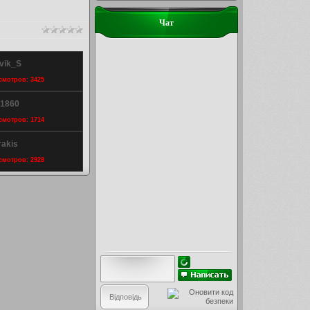
Чат
ovik_S
осмотров: 3425
i1860
осмотров: 1714
rakis
осмотров: 2928