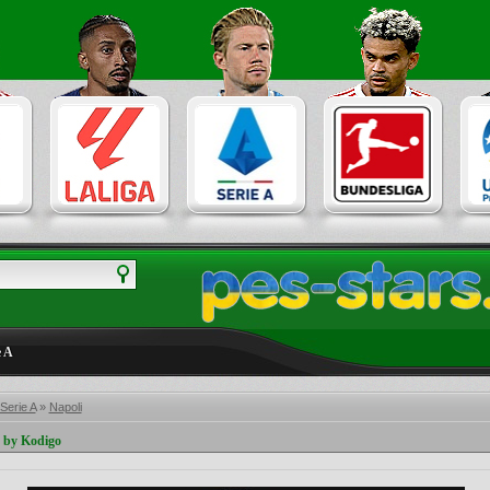
e A
 Serie A
»
Napoli
 by Kodigo