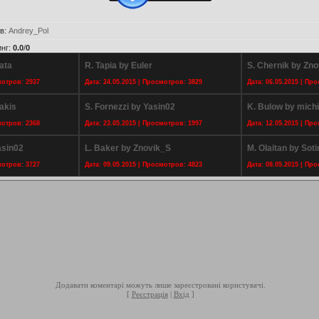
в
:
Andrey_Pol
инг
:
0.0
/
0
ata
R. Tapia by Euler
S. Chernik by Zn
мотров: 2937
Дата: 24.05.2015 | Просмотров: 3829
Дата: 06.05.2015 | Пр
akis
S. Fornezzi by Yasin02
K. Bulow by mich
мотров: 2368
Дата: 23.05.2015 | Просмотров: 1997
Дата: 12.05.2015 | Пр
asin02
L. Baker by Znovik_S
M. Olaitan by Soti
мотров: 3727
Дата: 09.05.2015 | Просмотров: 4823
Дата: 08.05.2015 | Пр
Додавати коментарі можуть лише зареєстровані користувачі.
[
Реєстрація
|
Вхід
]