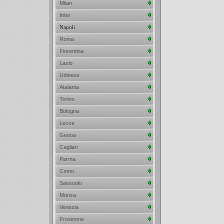
Milan
Inter
Napoli
Roma
Fiorentina
Lazio
Udinese
Atalanta
Torino
Bologna
Lecce
Genoa
Cagliari
Parma
Como
Sassuolo
Monza
Venezia
Frosinone