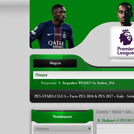
Форум
Наприклад:
V. Tsygankov PES2017 by Andrey_Pol
PES-STARS.CO.UA
»
Faces PES 2016 & PES 2017
»
Italy - Seri
Головна
»
Файли
»
Italy -
Чемпіонати
R. Hojlund v5 PES2017
Juventus