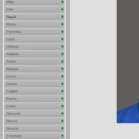
Milan
Inter
Napoli
Roma
Fiorentina
Lazio
Udinese
Atalanta
Torino
Bologna
Lecce
Genoa
Cagliari
Parma
Como
Sassuolo
Monza
Venezia
Frosinone