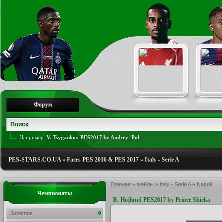
Форум
Например:
V. Tsygankov PES2017 by Andrey_Pol
PES-STARS.CO.UA
»
Faces PES 2016 & PES 2017
»
Italy - Serie A
Главная
»
Файлы
»
Italy - Serie A
»
Napoli
Чемпионаты
R. Hojlund PES2017 by Prince Shieka
Juventus