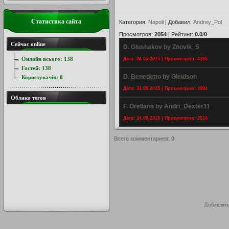
Статистика сайта
Категория
:
Napoli
|
Добавил
:
Andrey_Pol
Просмотров
:
2054
|
Рейтинг
:
0.0
/
0
Сейчас online
D. Glushakov by Znovik_S
Онлайн всього:
138
Дата: 24.05.2015 | Просмотров: 4195
Гостей:
138
D. Benedetto by Gleidson
Користувачів:
0
Дата: 31.05.2015 | Просмотров: 3984
Облако тегов
F. Orellana by Andri_Dexter11
Дата: 24.05.2015 | Просмотров: 2614
Всего комментариев
:
0
Добавлять