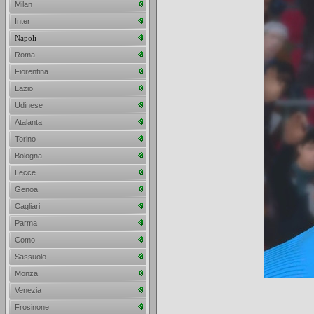
Milan
Inter
Napoli
Roma
Fiorentina
Lazio
Udinese
Atalanta
Torino
Bologna
Lecce
Genoa
Cagliari
Parma
Como
Sassuolo
Monza
Venezia
Frosinone