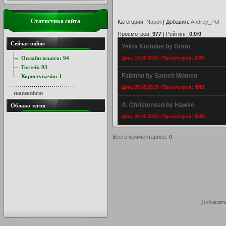
Статистика сайта
Категория
:
Napoli
|
Добавил
:
Andrey_Pol
Просмотров
:
977
|
Рейтинг
:
0.0
/
0
Сейчас online
Yekta Kurtulus by Grkm
Онлайн всього:
94
Дата: 17.05.2015 | Просмотров: 2354
Гостей:
93
Fabinho by Sameh Momen
Користувачів:
1
Дата: 25.05.2015 | Просмотров: 4581
tuansonhrm
A. Christensen by Hawke
Облако тегов
Дата: 20.05.2015 | Просмотров: 5683
Всего комментариев
:
0
Добавлять