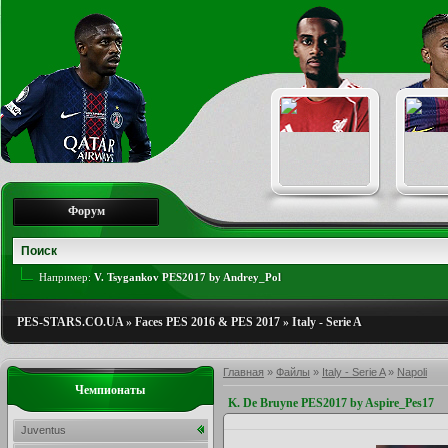
Форум
Например:
V. Tsygankov PES2017 by Andrey_Pol
PES-STARS.CO.UA
»
Faces PES 2016 & PES 2017
»
Italy - Serie A
Главная
»
Файлы
»
Italy - Serie A
»
Napoli
Чемпионаты
K. De Bruyne PES2017 by Aspire_Pes17
Juventus