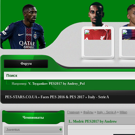
Форум
Например:
V. Tsygankov PES2017 by Andrey_Pol
PES-STARS.CO.UA
»
Faces PES 2016 & PES 2017
»
Italy - Serie A
Главная
»
Файлы
»
Italy - Serie A
»
Milan
Чемпионаты
L. Modric PES2017 by Andrew
Juventus