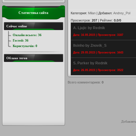
Статистика сайта
Категория
:
Milan
|
Добавил
:
Andrey_Pol
Просмотров
:
207
|
Рейтинг
:
0.0
/
0
Сейчас online
A. Ljajic by Rednik
Онлайн всього:
36
Дата: 16.05.2015 | Просмотров: 3187
Гостей:
36
Ilsinho by Znovik_S
Користувачів:
0
Дата: 29.05.2015 | Просмотров: 3443
Облако тегов
S. Parker by Rednik
Дата: 26.05.2015 | Просмотров: 3522
Всего комментариев
:
0
Добавлять