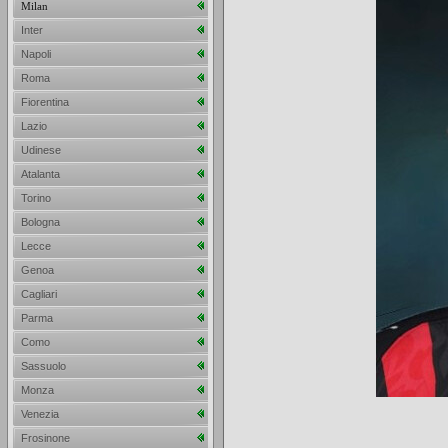
Milan
Inter
Napoli
Roma
Fiorentina
Lazio
Udinese
Atalanta
Torino
Bologna
Lecce
Genoa
Cagliari
Parma
Como
Sassuolo
Monza
Venezia
Frosinone