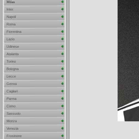
Milan
Inter
Napoli
Roma
Fiorentina
Lazio
Udinese
Atalanta
Torino
Bologna
Lecce
Genoa
Cagliari
Parma
Como
Sassuolo
Monza
Venezia
Frosinone