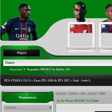
Форум
Например:
V. Tsygankov PES2017 by Andrey_Pol
PES-STARS.CO.UA
»
Faces PES 2016 & PES 2017
»
Italy - Serie A
Главная
»
Файлы
»
Italy - Serie A
»
Milan
Чемпионаты
K. De Winter PES2017 by Eddie
Juventus