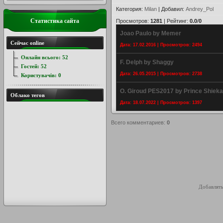
Категория
:
Milan
|
Добавил
:
Andrey_Pol
Статистика сайта
Просмотров
:
1281
|
Рейтинг
:
0.0
/
0
Joao Paulo by Memer
Сейчас online
Дата: 17.02.2016 | Просмотров: 2494
Онлайн всього:
52
F. Delph by Shaggy
Гостей:
52
Дата: 26.05.2015 | Просмотров: 2738
Користувачів:
0
O. Giroud PES2017 by Prince Shieka
Облако тегов
Дата: 18.07.2022 | Просмотров: 1397
Всего комментариев
:
0
Добавлять