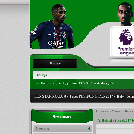
Форум
Наприклад:
V. Tsygankov PES2017 by Andrey_Pol
PES-STARS.CO.UA
»
Faces PES 2016 & PES 2017
»
Italy - Seri
Головна
»
Файли
»
Italy -
Чемпіонати
A. Belotti v2 PES2017 
Juventus