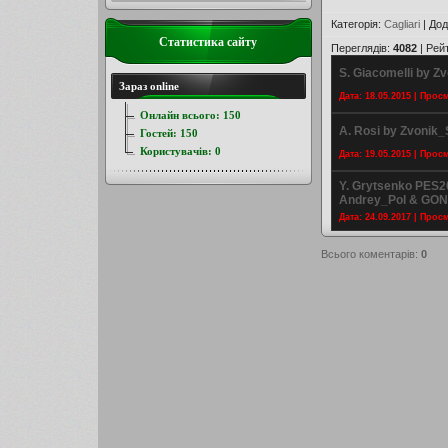
Категорія
:
Cagliari
|
Дод
Статистика сайту
Переглядів
:
4082
|
Рей
S. Giacomelli by Z
Зараз online
Дата: 18.05.2015 | Прос
Онлайн всього:
150
A. Rosi by Zvonik_
Гостей:
150
Користувачів:
0
Дата: 19.05.2015 | Прос
Y. Grytsenko PES2
Andrey_Pol & GO
Дата: 24.09.2017 | Прос
Всього коментарів
:
0