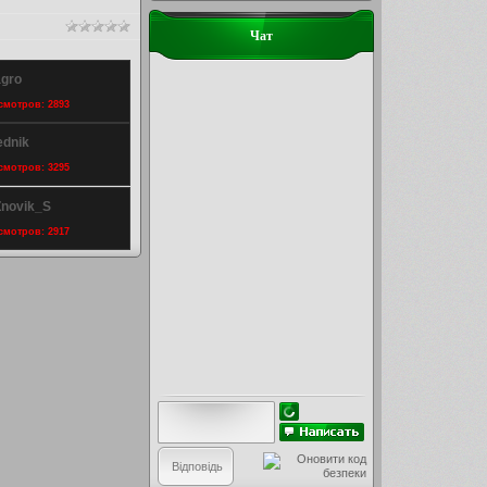
Чат
agro
осмотров: 2893
ednik
осмотров: 3295
Znovik_S
осмотров: 2917