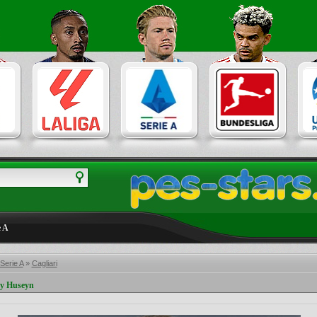
e A
 Serie A
»
Cagliari
by Huseyn