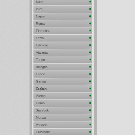
Milan
Inter
Napoli
Roma
Fiorentina
Lazio
Udinese
Atalanta
Torino
Bologna
Lecce
Genoa
Cagliari
Parma
Como
Sassuolo
Monza
Venezia
Frosinone