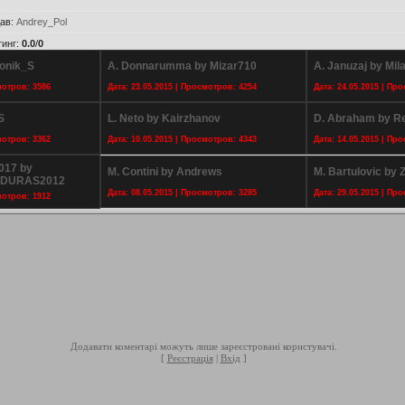
ав
:
Andrey_Pol
тинг
:
0.0
/
0
vonik_S
A. Donnarumma by Mizar710
A. Januzaj by Mil
мотров: 3586
Дата: 23.05.2015 | Просмотров: 4254
Дата: 24.05.2015 | Пр
S
L. Neto by Kairzhanov
D. Abraham by R
мотров: 3362
Дата: 10.05.2015 | Просмотров: 4343
Дата: 14.05.2015 | Пр
017 by
M. Contini by Andrews
M. Bartulovic by 
NDURAS2012
Дата: 08.05.2015 | Просмотров: 3285
Дата: 29.05.2015 | Пр
мотров: 1912
Додавати коментарі можуть лише зареєстровані користувачі.
[
Реєстрація
|
Вхід
]