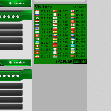
Детальнiше
Детальнiше