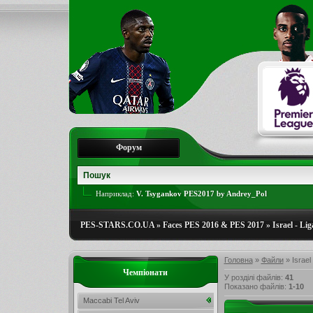
Форум
Наприклад:
V. Tsygankov PES2017 by Andrey_Pol
PES-STARS.CO.UA
»
Faces PES 2016 & PES 2017
»
Israel - Lig
Головна
»
Файли
» Israel 
Чемпіонати
У розділі файлів
:
41
Показано файлів
:
1-10
Maccabi Tel Aviv