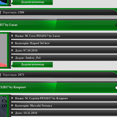
Додати коментар
Переглядів:
2306
017 by Lucas
Назва:
M. Coco PES2017 by Lucas
Категорія:
Hapoel Tel Aviv
Дата:
07.10.2016
Додав:
Andrey_Pol
Додати коментар
Переглядів:
2975
ES2017 by Kruptsev
Назва:
W. Cyprien PES2017 by Kruptsev
Категорія:
Maccabi Netanya
Дата:
14.11.2016