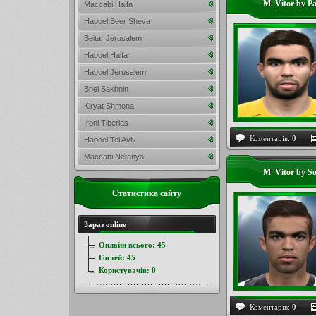
M. Vitor by P
Maccabi Haifa
Hapoel Beer Sheva
Beitar Jerusalem
Hapoel Haifa
Hapoel Jerusalem
Bnei Sakhnin
Kiryat Shmona
Ironi Tiberias
Коментарів:
0
Hapoel Tel Aviv
Maccabi Netanya
M. Vitor by So
Статистика сайту
Зараз online
Онлайн всього:
45
Гостей:
45
Користувачів:
0
Коментарів:
0