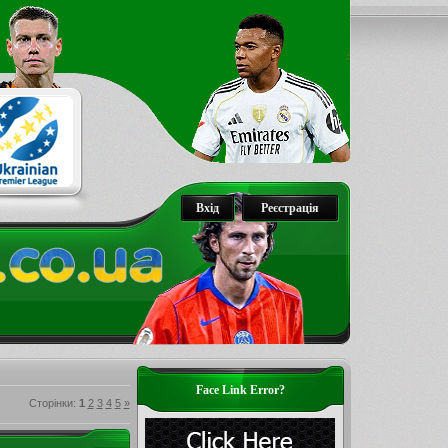
Вхід
Реєстрація
Face Link Error?
Сторінки
:
1
2
3
4
5
»