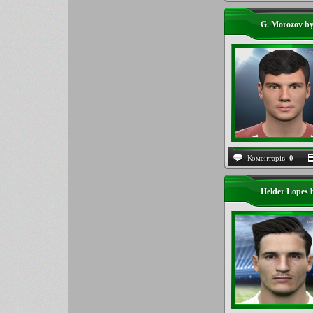
G. Morozov b
Коментарів:
0
Helder Lopes 