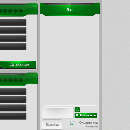
Чат
Детальнiше