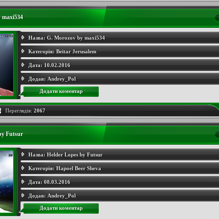
y maxi534
Назва:
G. Morozov by maxi534
Категорія:
Beitar Jerusalem
Дата:
10.02.2016
Додав:
Andrey_Pol
Додати коментар
Переглядів:
2067
by Futsur
Назва:
Helder Lopes by Futsur
Категорія:
Hapoel Beer Sheva
Дата:
08.03.2016
Додав:
Andrey_Pol
Додати коментар