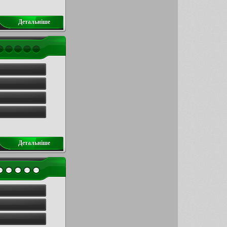
Детальнiше
Детальнiше