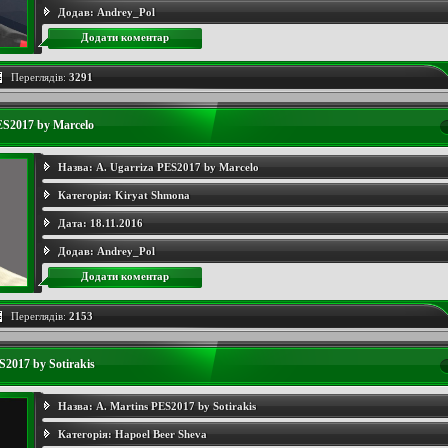
Додав:
Andrey_Pol
Додати коментар
Переглядів:
3291
ES2017 by Marcelo
Назва:
A. Ugarriza PES2017 by Marcelo
Категорія:
Kiryat Shmona
Дата:
18.11.2016
Додав:
Andrey_Pol
Додати коментар
Переглядів:
2153
S2017 by Sotirakis
Назва:
A. Martins PES2017 by Sotirakis
Категорія:
Hapoel Beer Sheva