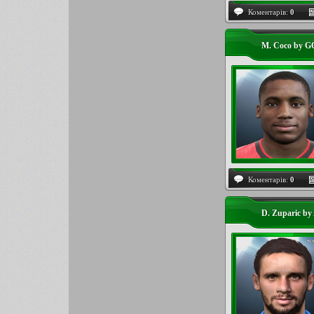
Коментарів:
0
M. Coco by 
Коментарів:
0
D. Zuparic by