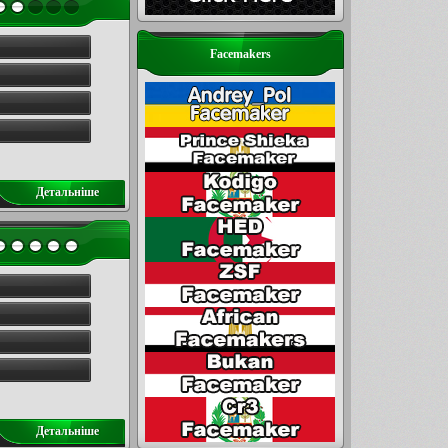
Facemakers
Детальнiше
Детальнiше