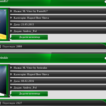
antelG7
Назва:
M. Vitor by PantelG7
Категорія:
Hapoel Beer Sheva
Дата:
21.05.2015
Додав:
Andrey_Pol
Додати коментар
Переглядів:
2080
tirakis
Назва:
M. Vitor by Sotirakis
Категорія:
Hapoel Beer Sheva
Дата:
08.02.2016
Додав:
Andrey_Pol
Додати коментар
Переглядів:
2127