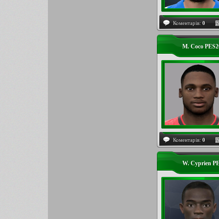
Коментарів:
0
M. Coco PES2
Коментарів:
0
W. Cyprien P