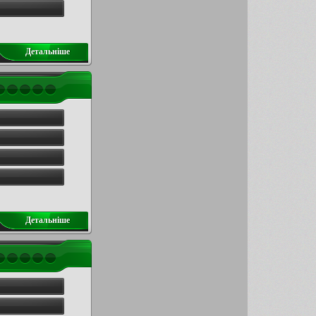
Детальнiше
Детальнiше