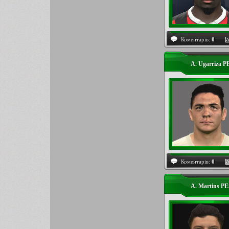
Коментарів:
0
A. Ugarriza P
Коментарів:
0
A. Martins PE