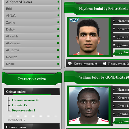
Al-Quwa Al-Jawiya
Haythem Jouini by Prince Shieka
Erbil
Al-Naft
Назван
Zakho
Категор
Duhok
Al Karkh
Дата:
2
Al-Zawraa
Добави
Al-Karma
Добав
Newroz
Комментариев:
0
Просмотров:
2
Mosul
William Jebor by GONDURAS20
Статистика сайта
Назван
Сейчас online
Категор
Онлайн всього:
46
Гостей:
45
Дата:
1
Користувачів:
1
Добави
medo222012
Добав
Облако тегов