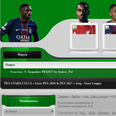
Форум
Например:
V. Tsygankov PES2017 by Andrey_Pol
PES-STARS.CO.UA
»
Faces PES 2016 & PES 2017
»
Iraq - Stars League
Главная
»
Файлы
»
Iraq - Stars League
» Al-
Чемпионаты
В категории материалов
:
2
Показано материалов
:
1-2
Al Shorta
Сортировать по
:
Даті
·
Назві
·
Рейтингу
·
Ко