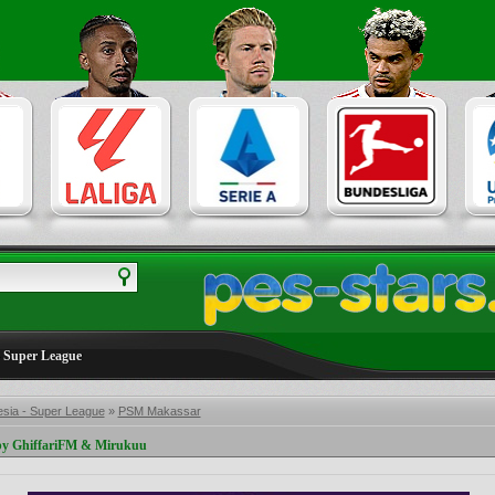
- Super League
esia - Super League
»
PSM Makassar
by GhiffariFM & Mirukuu