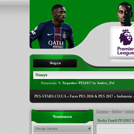
Форум
Наприклад:
V. Tsygankov PES2017 by Andrey_Pol
PES-STARS.CO.UA
»
Faces PES 2016 & PES 2017
»
Indonesia 
Головна
»
Файли
»
Indon
Чемпіонати
Resky Fandi PES2017 
Persija Jakarta