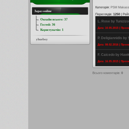
Категорія
:
PSM Makass
Зараз online
Переглядів
:
1250
|
Рей
Онлайн всього:
37
L. Rose by Tunizizo
Гостей:
36
Дата: 10.05.2015 | Прос
Користувачів:
1
P. Deligiannidis by 
yhueboy
Дата: 08.02.2016 | Прос
F. Caicedo by Haw
Дата: 16.05.2015 | Прос
Всього коментарів
:
0