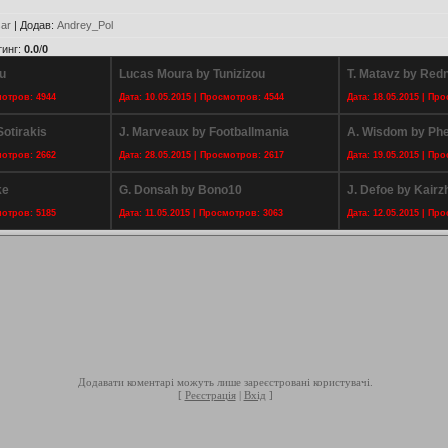
ar
|
Додав
:
Andrey_Pol
тинг
:
0.0
/
0
u
Lucas Moura by Tunizizou
T. Matavz by Redn
мотров: 4944
Дата: 10.05.2015 | Просмотров: 4544
Дата: 18.05.2015 | Пр
Sotirakis
J. Marveaux by Footballmania
A. Wisdom by P
мотров: 2662
Дата: 28.05.2015 | Просмотров: 2617
Дата: 19.05.2015 | Пр
ke
G. Donsah by Bono10
J. Defoe by Kair
мотров: 5185
Дата: 11.05.2015 | Просмотров: 3063
Дата: 12.05.2015 | Пр
Додавати коментарі можуть лише зареєстровані користувачі.
[
Реєстрація
|
Вхід
]