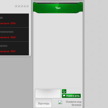
Чат
ik
осмотров: 3518
henomenon
осмотров: 3618
zhanov
осмотров: 3010