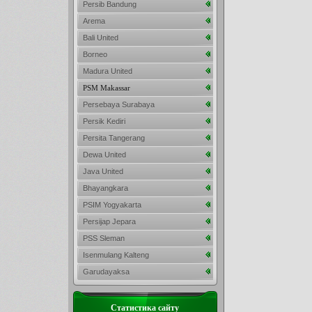
Persib Bandung
Arema
Bali United
Borneo
Madura United
PSM Makassar
Persebaya Surabaya
Persik Kediri
Persita Tangerang
Dewa United
Java United
Bhayangkara
PSIM Yogyakarta
Persijap Jepara
PSS Sleman
Isenmulang Kalteng
Garudayaksa
Статистика сайту