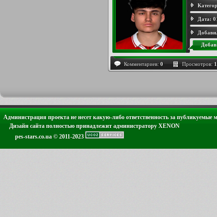
Категор
Дата:
0
Добави
Добав
Комментариев:
0
Просмотров:
1
Администрация проекта не несет какую-либо ответственность за публикуемые 
Дизайн сайта полностью принадлежит администратору XENON
pes-stars.co.ua © 2011-2023