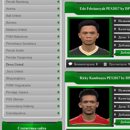
Persib Bandung
Edo Febriansyah PES2017 by D
Arema
Bali United
Назван
Borneo
Категор
Madura United
PSM Makassar
Дата:
1
Persebaya Surabaya
Добави
Persik Kediri
Добав
Persita Tangerang
Комментариев:
0
Просмотров:
9
Dewa United
Java United
Ricky Kambuaya PES2017 by D
Bhayangkara
PSIM Yogyakarta
Назван
Persijap Jepara
Категор
PSS Sleman
Isenmulang Kalteng
Дата:
0
Garudayaksa
Добави
Добав
Статистика сайта