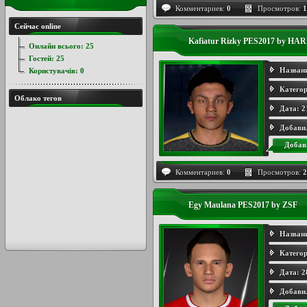
Комментариев:
0
Просмотров:
1
Сейчас online
Kafiatur Rizky PES2017 by HA
Онлайн всього:
25
Гостей:
25
Назван
Користувачів:
0
Категор
Облако тегов
Дата:
2
Добави
Добав
Комментариев:
0
Просмотров:
2
Egy Maulana PES2017 by ZSF
Назван
Категор
Дата:
2
Добави