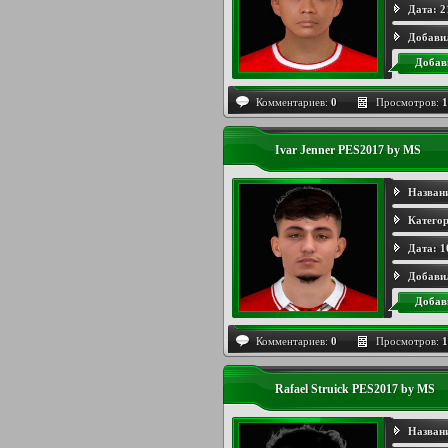
Дата:
2
Добави
Добав
Комментариев:
0
Просмотров:
1
Ivar Jenner PES2017 by MS
Назван
Категор
Дата:
1
Добави
Добав
Комментариев:
0
Просмотров:
1
Rafael Struick PES2017 by MS
Назван