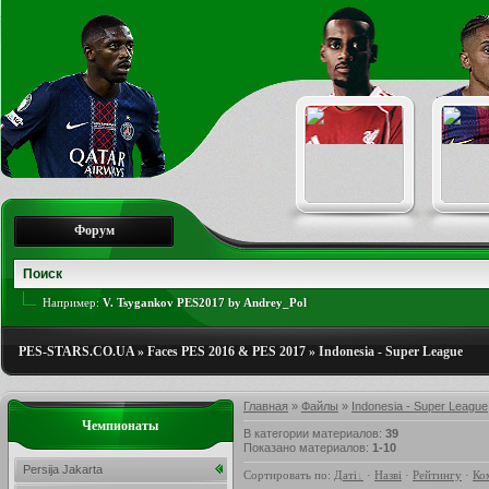
Форум
Например:
V. Tsygankov PES2017 by Andrey_Pol
PES-STARS.CO.UA
»
Faces PES 2016 & PES 2017
»
Indonesia - Super League
Главная
»
Файлы
»
Indonesia - Super League
Чемпионаты
В категории материалов
:
39
Показано материалов
:
1-10
Persija Jakarta
Сортировать по
:
Даті
·
Назві
·
Рейтингу
·
Ко