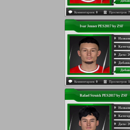
Добав
Комментариев:
0
Просмотров:
7
Ivar Jenner PES2017 by ZSF
Назван
Категор
Дата:
2
Добави
Добав
Комментариев:
0
Просмотров:
1
Rafael Struick PES2017 by ZSF
Назван
Категор
Дата:
2