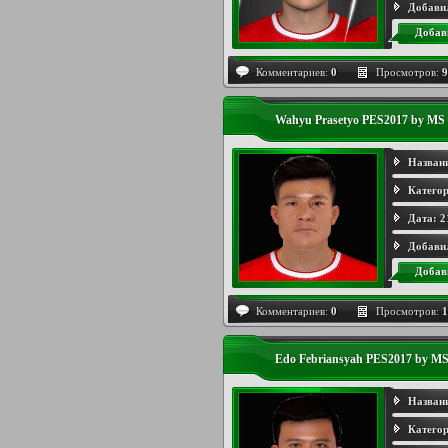
Добави
Добав
Комментариев:
0
Просмотров:
9
Wahyu Prasetyo PES2017 by MS
Назван
Категор
Дата:
2
Добави
Добав
Комментариев:
0
Просмотров:
1
Edo Febriansyah PES2017 by M
Назван
Категор