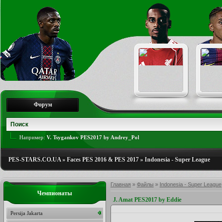
Форум
Например:
V. Tsygankov PES2017 by Andrey_Pol
PES-STARS.CO.UA
»
Faces PES 2016 & PES 2017
»
Indonesia - Super League
Главная
»
Файлы
»
Indonesia - Super League
Чемпионаты
J. Amat PES2017 by Eddie
Persija Jakarta