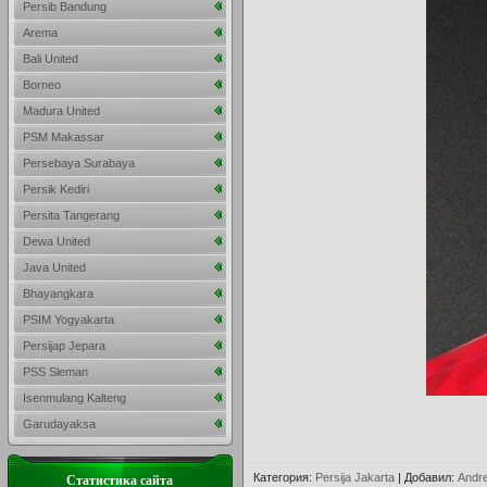
Persib Bandung
Arema
Bali United
Borneo
Madura United
PSM Makassar
Persebaya Surabaya
Persik Kediri
Persita Tangerang
Dewa United
Java United
Bhayangkara
PSIM Yogyakarta
Persijap Jepara
PSS Sleman
Isenmulang Kalteng
Garudayaksa
Категория
:
Persija Jakarta
|
Добавил
:
Andr
Статистика сайта