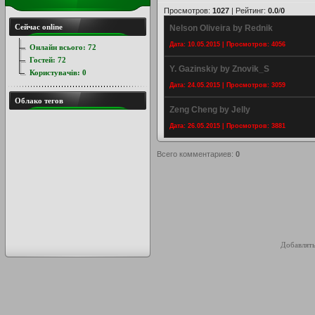
Просмотров
:
1027
|
Рейтинг
:
0.0
/
0
Сейчас online
Nelson Oliveira by Rednik
Дата: 10.05.2015 | Просмотров: 4056
Онлайн всього:
72
Гостей:
72
Y. Gazinskiy by Znovik_S
Користувачів:
0
Дата: 24.05.2015 | Просмотров: 3059
Облако тегов
Zeng Cheng by Jelly
Дата: 26.05.2015 | Просмотров: 3881
Всего комментариев
:
0
Добавлять