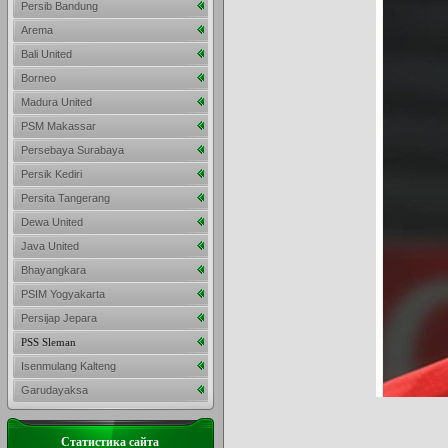
Persib Bandung
Arema
Bali United
Borneo
Madura United
PSM Makassar
Persebaya Surabaya
Persik Kediri
Persita Tangerang
Dewa United
Java United
Bhayangkara
PSIM Yogyakarta
Persijap Jepara
PSS Sleman
Isenmulang Kalteng
Garudayaksa
Статистика сайта