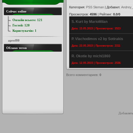
Категория
:
PSS Sleman
|
Добавил
:
Andrey_
Сейчас online
Просмотров
:
4596
|
Рейтинг
:
0.0
/
0
Онлайн всього:
121
S. Kurt by MarioMilan
Гостей:
120
Дата: 15.05.2015 | Просмотров: 3523
Користувачів:
1
P. Vlachodimos v2 by Sotirakis
aprof80
Дата: 23.05.2015 | Просмотров: 2311
Облако тегов
R. Okotie by michi1860
Дата: 12.05.2015 | Просмотров: 2536
Всего комментариев
:
0
Добавлять