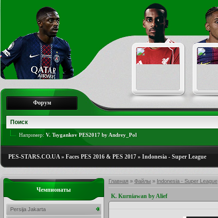
Форум
Например:
V. Tsygankov PES2017 by Andrey_Pol
PES-STARS.CO.UA
»
Faces PES 2016 & PES 2017
»
Indonesia - Super League
Главная
»
Файлы
»
Indonesia - Super League
Чемпионаты
K. Kurniawan by Alief
Persija Jakarta