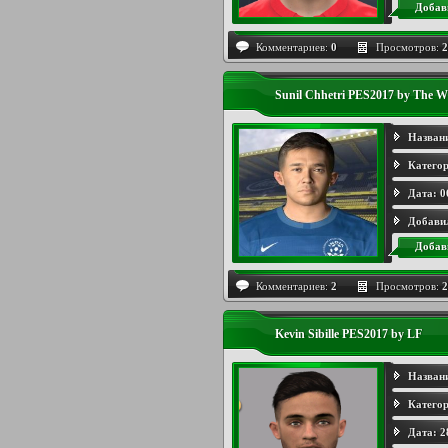
Добав
Комментариев:
0
Просмотров:
2
Sunil Chhetri PES2017 by The 
Назван
Категор
Дата:
0
Добави
Добав
Комментариев:
2
Просмотров:
2
Kevin Sibille PES2017 by LF
Назван
Категор
Дата:
2