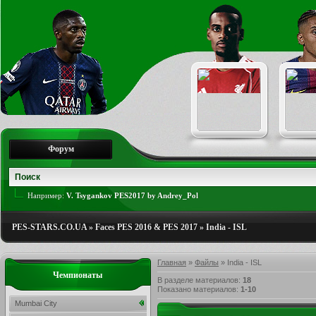
Форум
Например:
V. Tsygankov PES2017 by Andrey_Pol
PES-STARS.CO.UA
»
Faces PES 2016 & PES 2017
»
India - ISL
Главная
»
Файлы
» India - ISL
Чемпионаты
В разделе материалов
:
18
Показано материалов
:
1-10
Mumbai City