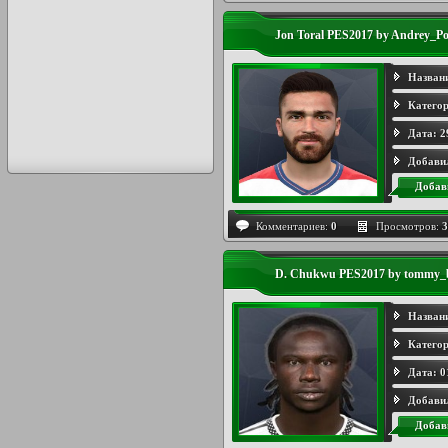
Jon Toral PES2017 by Andrey_Po
Назван
Категор
Дата:
2
Добави
Добав
Комментариев:
0
Просмотров:
3
D. Chukwu PES2017 by tommy_
Назван
Категор
Дата:
0
Добави
Добав