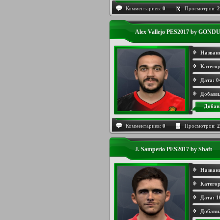
Комментариев:
0
Просмотров:
2
Alex Vallejo PES2017 by GON
Назван
Категор
Дата:
0
Добави
Добав
Комментариев:
0
Просмотров:
2
J. Samperio PES2017 by Shaft
Назван
Категор
Дата:
1
Добави