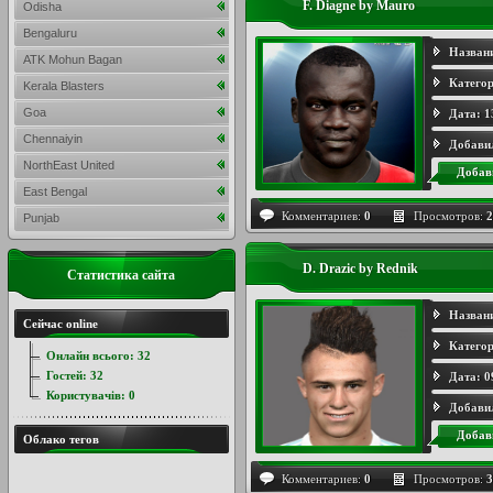
F. Diagne by Mauro
Odisha
Bengaluru
Назван
ATK Mohun Bagan
Категор
Kerala Blasters
Goa
Дата:
1
Chennaiyin
Добави
NorthEast United
Добав
East Bengal
Комментариев:
0
Просмотров:
2
Punjab
D. Drazic by Rednik
Статистика сайта
Назван
Сейчас online
Категор
Онлайн всього:
32
Гостей:
32
Дата:
0
Користувачів:
0
Добави
Добав
Облако тегов
Комментариев:
0
Просмотров:
3