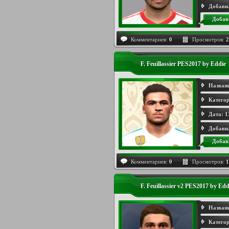
Добави
Добав
Комментариев:
0
Просмотров:
2
F. Feuillassier PES2017 by Eddie
Назван
Категор
Дата:
1
Добави
Добав
Комментариев:
0
Просмотров:
1
F. Feuillassier v2 PES2017 by Edd
Назван
Категор