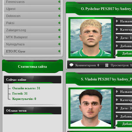
Ferencvaros
O. Pyshchur PES2017 by Andrey
Ujpest
Debrecen
Назван
Paksi
Категор
Zalaegerszeg
MTK Budapest
Дата:
1
Nyiregyhaza
Добави
ETO FC Gyor
Добав
Комментариев:
0
Просмотров:
1
Статистика сайта
S. Vladoiu PES2017 by Andrey_P
Сейчас online
Онлайн всього:
31
Назван
Гостей:
31
Користувачів:
0
Категор
Дата:
2
Облако тегов
Добави
Добав