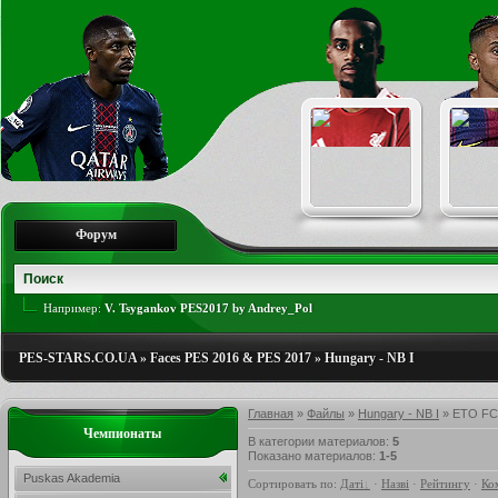
Форум
Например:
V. Tsygankov PES2017 by Andrey_Pol
PES-STARS.CO.UA
»
Faces PES 2016 & PES 2017
»
Hungary - NB I
Главная
»
Файлы
»
Hungary - NB I
» ETO FC
Чемпионаты
В категории материалов
:
5
Показано материалов
:
1-5
Puskas Akademia
Сортировать по
:
Даті
·
Назві
·
Рейтингу
·
Ко