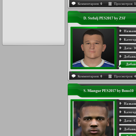
Комментариев:
0
Просмотров:
1
D. Stefulj PES2017 by ZSF
Назван
Категор
Дата:
3
Добави
Добав
Комментариев:
0
Просмотров:
4
S. Miangue PES2017 by Bono10
Назван
Категор
Дата:
0
Добави