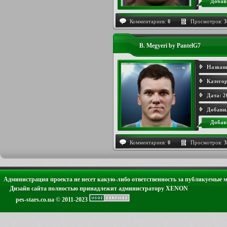
Добав
Комментариев:
0
Просмотров:
3
B. Megyeri by PantelG7
Назван
Категор
Дата:
2
Добави
Добав
Комментариев:
0
Просмотров:
3
Администрация проекта не несет какую-либо ответственность за публикуемые 
Дизайн сайта полностью принадлежит администратору XENON
pes-stars.co.ua © 2011-2023