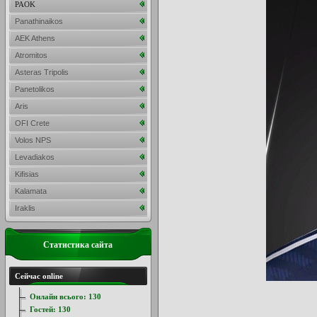
PAOK
Panathinaikos
AEK Athens
Atromitos
Asteras Tripolis
Panetolikos
Aris
OFI Crete
Volos NPS
Levadiakos
Kifisias
Kalamata
Iraklis
Статистика сайта
Сейчас online
Онлайн всього:
130
Гостей:
130