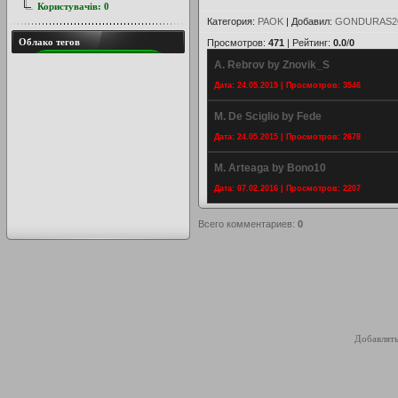
Користувачів:
0
Категория
:
PAOK
|
Добавил
:
GONDURAS2
Облако тегов
Просмотров
:
471
|
Рейтинг
:
0.0
/
0
A. Rebrov by Znovik_S
Дата: 24.05.2015 | Просмотров: 3546
M. De Sciglio by Fede
Дата: 24.05.2015 | Просмотров: 2678
M. Arteaga by Bono10
Дата: 07.02.2016 | Просмотров: 2207
Всего комментариев
:
0
Добавлять