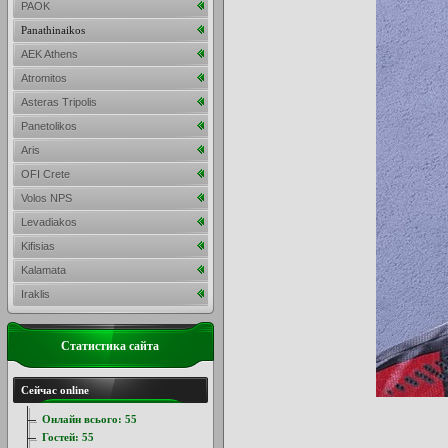
PAOK
Panathinaikos
AEK Athens
Atromitos
Asteras Tripolis
Panetolikos
Aris
OFI Crete
Volos NPS
Levadiakos
Kifisias
Kalamata
Iraklis
Статистика сайта
Сейчас online
Онлайн всього:
55
Гостей:
55