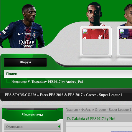
Форум
Например:
V. Tsygankov PES2017 by Andrey_Pol
PES-STARS.CO.UA
»
Faces PES 2016 & PES 2017
»
Greece - Super League 1
Главная
»
Файлы
»
Greece - Super League 1
Чемпионаты
D. Calabria v2 PES2017 by Hed
Olympiacos