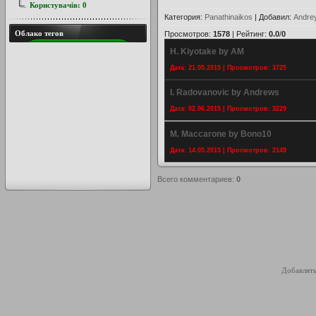
Користувачів:
0
Категория
:
Panathinaikos
|
Добавил
:
Andre
Облако тегов
Просмотров
:
1578
|
Рейтинг
:
0.0
/
0
H. Kiyotake by AM
Дата: 21.05.2015 | Просмотров: 3725
I. Radovanovic by Andrews
Дата: 02.06.2015 | Просмотров: 3229
M. Maccarone by Bono10
Дата: 14.05.2015 | Просмотров: 2149
Всего комментариев
:
0
Добавлять