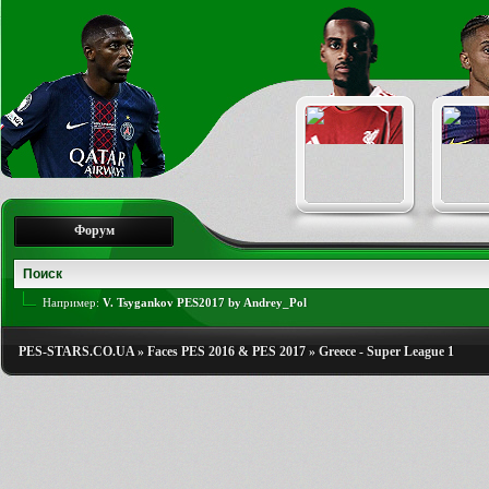
Форум
Например:
V. Tsygankov PES2017 by Andrey_Pol
PES-STARS.CO.UA
»
Faces PES 2016 & PES 2017
»
Greece - Super League 1