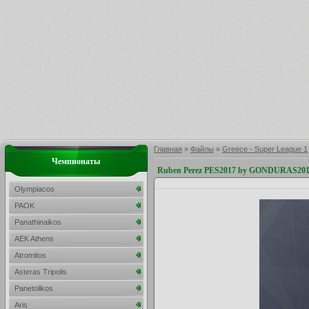
Главная
»
Файлы
»
Greece - Super League 1
Чемпионаты
Ruben Perez PES2017 by GONDURAS20
Olympiacos
PAOK
Panathinaikos
AEK Athens
Atromitos
Asteras Tripolis
Panetolikos
Aris