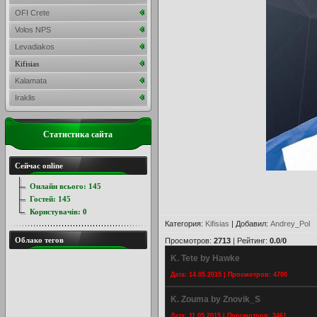
OFI Crete
Volos NPS
Levadiakos
Kifisias
Kalamata
Iraklis
Статистика сайта
Сейчас online
Онлайн всього:
145
Гостей:
145
Користувачів:
0
Категория
:
Kifisias
|
Добавил
:
Andrey_Pol
Облако тегов
Просмотров
:
2713
|
Рейтинг
:
0.0
/
0
K. Tete by Hawke
Дата: 14.05.2015 | Просмотров: 4700
K. Zouma by Znovik_S
Дата: 11.05.2015 | Просмотров: 3461