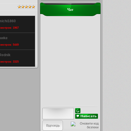
Чат
michi1860
осмотров: 1967
awke
осмотров: 5449
Rednik
осмотров: 3325