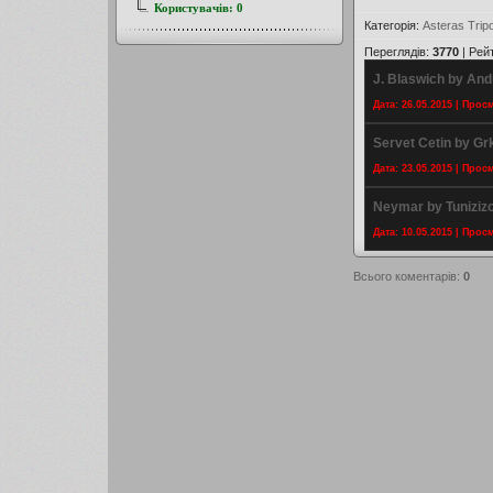
Користувачів:
0
Категорія
:
Asteras Tripo
Переглядів
:
3770
|
Рей
J. Blaswich by And
Дата: 26.05.2015 | Прос
Servet Cetin by G
Дата: 23.05.2015 | Прос
Neymar by Tuniziz
Дата: 10.05.2015 | Прос
Всього коментарів
:
0