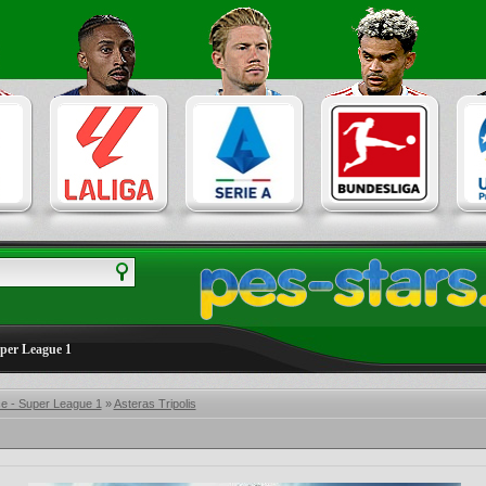
uper League 1
e - Super League 1
»
Asteras Tripolis