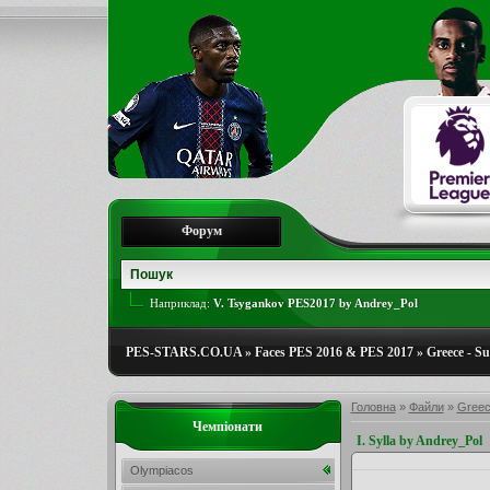
Форум
Наприклад:
V. Tsygankov PES2017 by Andrey_Pol
PES-STARS.CO.UA
»
Faces PES 2016 & PES 2017
»
Greece - S
Головна
»
Файли
»
Greec
Чемпіонати
I. Sylla by Andrey_Pol
Olympiacos