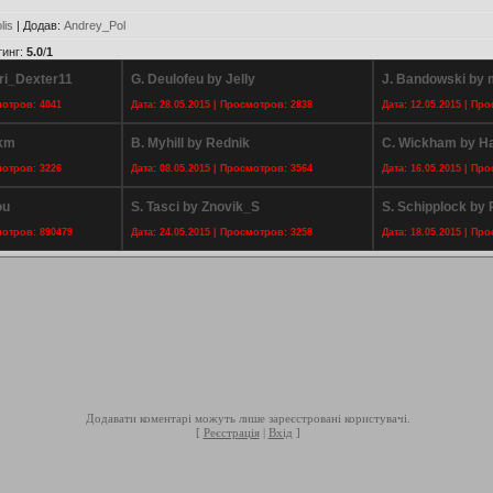
lis
|
Додав
:
Andrey_Pol
тинг
:
5.0
/
1
ri_Dexter11
G. Deulofeu by Jelly
J. Bandowski by 
мотров: 4041
Дата: 28.05.2015 | Просмотров: 2838
Дата: 12.05.2015 | Пр
rkm
B. Myhill by Rednik
C. Wickham by H
мотров: 3226
Дата: 08.05.2015 | Просмотров: 3564
Дата: 16.05.2015 | Пр
ou
S. Tasci by Znovik_S
S. Schipplock by 
мотров: 890479
Дата: 24.05.2015 | Просмотров: 3258
Дата: 18.05.2015 | Пр
Додавати коментарі можуть лише зареєстровані користувачі.
[
Реєстрація
|
Вхід
]