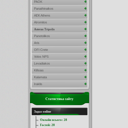
PAOK
Panathinaikos
AEK Athens
Atromitos
Asteras Tripolis
Panetolikos
Aris
OFI Crete
Volos NPS
Levadiakos
Kifisias
Kalamata
Iraklis
Статистика сайту
Зараз online
Онлайн всього:
28
Гостей:
28