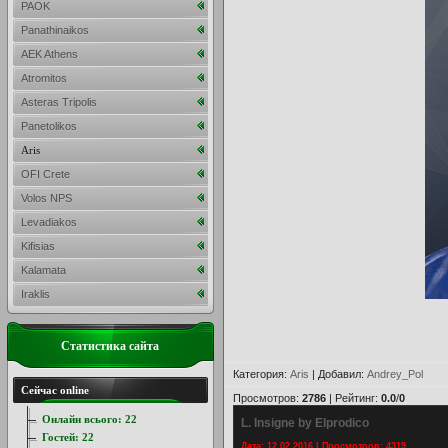
PAOK
Panathinaikos
AEK Athens
Atromitos
Asteras Tripolis
Panetolikos
Aris
OFI Crete
Volos NPS
Levadiakos
Kifisias
Kalamata
Iraklis
Статистика сайта
Категория
:
Aris
|
Добавил
:
Andrey_Pol
Сейчас online
Просмотров
:
2786
|
Рейтинг
:
0.0
/
0
Онлайн всього:
22
L. Insigne by Elprodico
Гостей:
22
Дата: 12.02.2016 | Просмотров: 4319