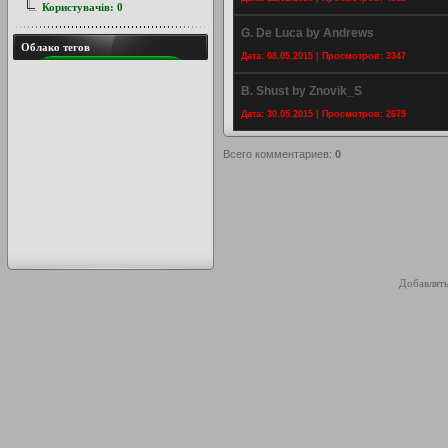
Користувачів:
0
G. De Luca by Andrews
Облако тегов
Дата: 08.05.2015 | Просмотров: 3347
B. Shust by Znovik_S
Дата: 30.05.2015 | Просмотров: 2679
Всего комментариев
:
0
Добавлять