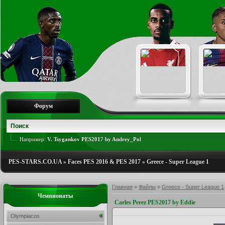
Форум
Например:
V. Tsygankov PES2017 by Andrey_Pol
PES-STARS.CO.UA
»
Faces PES 2016 & PES 2017
»
Greece - Super League 1
Главная
»
Файлы
»
Greece - Super League 1
Чемпионаты
Carles Perez PES2017 by Eddie
Olympiacos