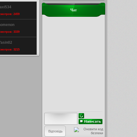
axi534
Чат
осмотров: 2459
enomenon
осмотров: 3339
Yasin02
осмотров: 3215