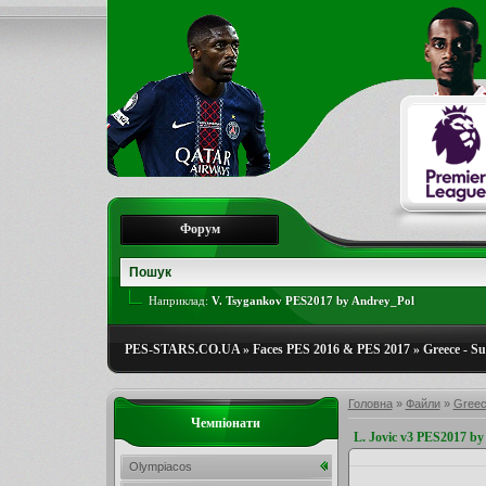
Форум
Наприклад:
V. Tsygankov PES2017 by Andrey_Pol
PES-STARS.CO.UA
»
Faces PES 2016 & PES 2017
»
Greece - S
Головна
»
Файли
»
Greec
Чемпіонати
L. Jovic v3 PES2017 
Olympiacos