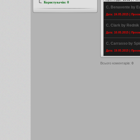
Користувачів:
0
C. Benavente by Eu
Дата: 24.05.2015 | Прос
C. Clark by Rednik
Дата: 10.05.2015 | Прос
C. Carrasso by Spi
Дата: 19.05.2015 | Прос
Всього коментарів
:
0