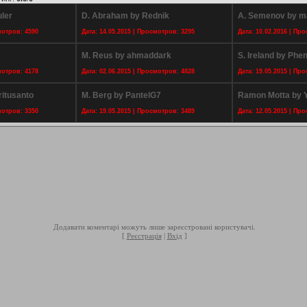
ler
D. Abraham by Rednik
A. Semenov by m
мотров: 4590
Дата: 14.05.2015 | Просмотров: 3295
Дата: 10.02.2016 | Пр
M. Reus by ahmaddark
S. Ireland by Ph
мотров: 4178
Дата: 02.06.2015 | Просмотров: 4828
Дата: 19.05.2015 | Пр
ritusanto
M. Berg by PantelG7
Ramon Motta by 
мотров: 3350
Дата: 19.05.2015 | Просмотров: 3489
Дата: 12.05.2015 | Пр
Додавати коментарі можуть лише зареєстровані користувачі.
[
Реєстрація
|
Вхід
]