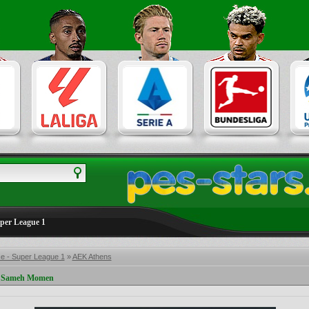
uper League 1
e - Super League 1
»
AEK Athens
by Sameh Momen