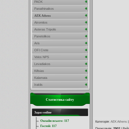
PAOK
Panathinaikos
AEK Athens
Atromitos
Asteras Tripolis
Panetolikos
Aris
OFI Crete
Volos NPS
Levadiakos
Kifisias
Kalamata
Iraklis
Статистика сайту
Зараз online
Онлайн всього:
117
Категорія
:
AEK Athens
Гостей:
117
Переглядів
:
2902
|
Рей