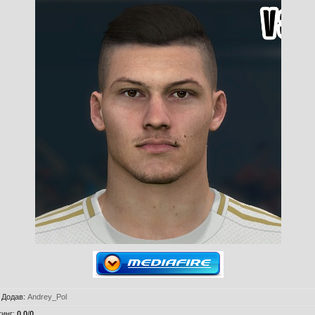
|
Додав
:
Andrey_Pol
тинг
:
0.0
/
0