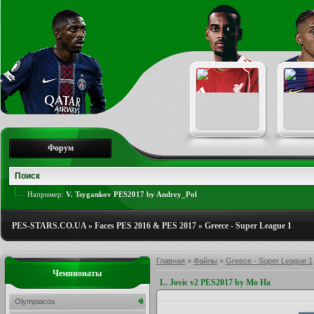
Форум
Например:
V. Tsygankov PES2017 by Andrey_Pol
PES-STARS.CO.UA
»
Faces PES 2016 & PES 2017
»
Greece - Super League 1
Главная
»
Файлы
»
Greece - Super League 1
Чемпионаты
L. Jovic v2 PES2017 by Mo Ha
Olympiacos