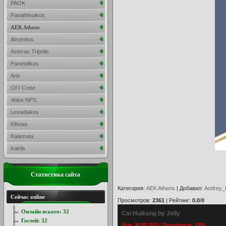
PAOK
Panathinaikos
AEK Athens
Atromitos
Asteras Tripolis
Panetolikos
Aris
OFI Crete
Volos NPS
Levadiakos
Kifisias
Kalamata
Iraklis
Статистика сайта
Категория
:
AEK Athens
|
Добавил
:
Andrey_
Сейчас online
Просмотров
:
2361
|
Рейтинг
:
0.0
/
0
Онлайн всього:
32
Cai Huikang by Jelly
Гостей:
32
Дата: 26.05.2015 | Просмотров: 3390