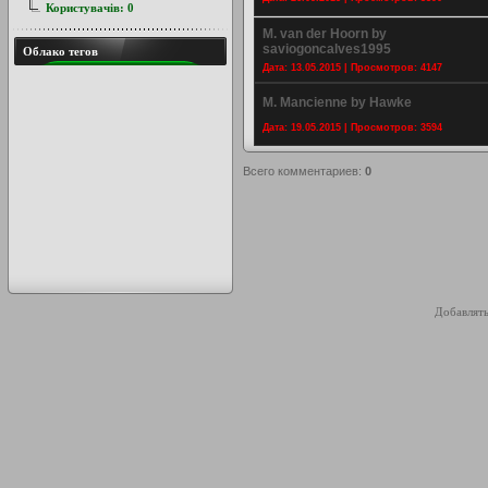
Користувачів:
0
M. van der Hoorn by
saviogoncalves1995
Облако тегов
Дата: 13.05.2015 | Просмотров: 4147
M. Mancienne by Hawke
Дата: 19.05.2015 | Просмотров: 3594
Всего комментариев
:
0
Добавлять