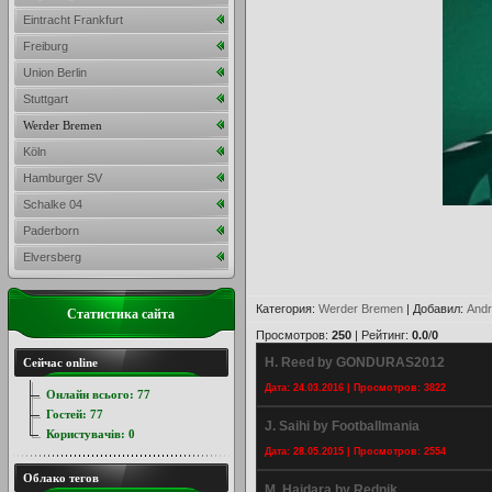
Eintracht Frankfurt
Freiburg
Union Berlin
Stuttgart
Werder Bremen
Köln
Hamburger SV
Schalke 04
Paderborn
Elversberg
Категория
:
Werder Bremen
|
Добавил
:
Andr
Статистика сайта
Просмотров
:
250
|
Рейтинг
:
0.0
/
0
H. Reed by GONDURAS2012
Сейчас online
Дата: 24.03.2016 | Просмотров: 3822
Онлайн всього:
77
Гостей:
77
J. Saihi by Footballmania
Користувачів:
0
Дата: 28.05.2015 | Просмотров: 2554
Облако тегов
M. Haidara by Rednik