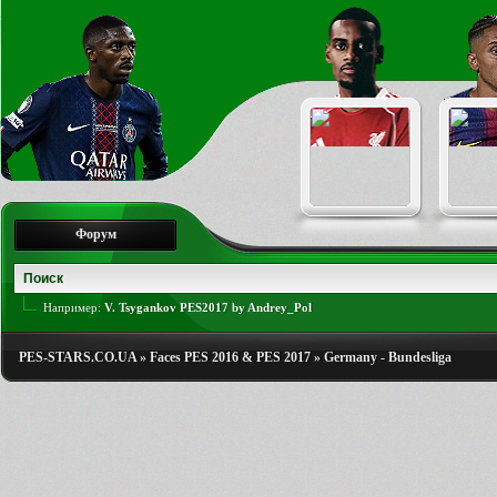
Форум
Например:
V. Tsygankov PES2017 by Andrey_Pol
PES-STARS.CO.UA
»
Faces PES 2016 & PES 2017
»
Germany - Bundesliga