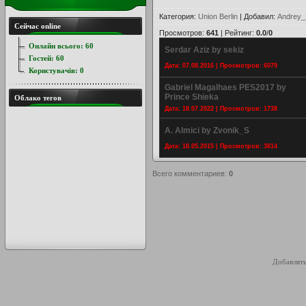
Категория
:
Union Berlin
|
Добавил
:
Andrey_
Сейчас online
Просмотров
:
641
|
Рейтинг
:
0.0
/
0
Онлайн всього:
60
Serdar Aziz by sekiz
Гостей:
60
Дата: 07.08.2016 | Просмотров: 6079
Користувачів:
0
Gabriel Magalhaes PES2017 by
Prince Shieka
Облако тегов
Дата: 18.07.2022 | Просмотров: 1738
A. Almici by Zvonik_S
Дата: 18.05.2015 | Просмотров: 3814
Всего комментариев
:
0
Добавлять