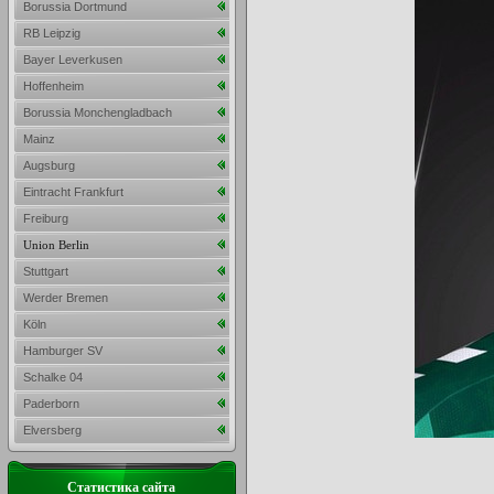
Borussia Dortmund
RB Leipzig
Bayer Leverkusen
Hoffenheim
Borussia Monchengladbach
Mainz
Augsburg
Eintracht Frankfurt
Freiburg
Union Berlin
Stuttgart
Werder Bremen
Köln
Hamburger SV
Schalke 04
Paderborn
Elversberg
Статистика сайта