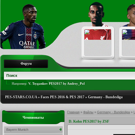
Форум
Например:
V. Tsygankov PES2017 by Andrey_Pol
PES-STARS.CO.UA
»
Faces PES 2016 & PES 2017
»
Germany - Bundesliga
Главная
»
Файлы
»
Germany - Bundesliga
»
U
Чемпионаты
D. Kohn PES2017 by ZSF
Bayern Munich