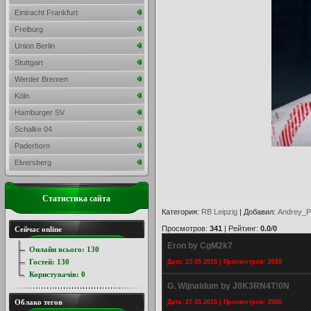
Eintracht Frankfurt
Freiburg
Union Berlin
Stuttgart
Werder Bremen
Köln
Hamburger SV
Schalke 04
Paderborn
Elversberg
Статистика сайта
Категория
:
RB Leipzig
|
Добавил
:
Andrey_P
Просмотров
:
341
|
Рейтинг
:
0.0
/
0
Сейчас online
Eron by CgM2k7
Онлайн всього:
130
Гостей:
130
Дата: 23.05.2015 | Просмотров: 2010
Користувачів:
0
G. Wijnaldum by J0K3RN4T!0N
Облако тегов
Дата: 27.05.2015 | Просмотров: 2560