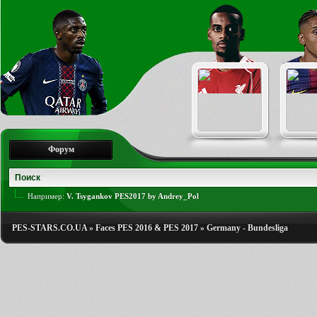
Форум
Например:
V. Tsygankov PES2017 by Andrey_Pol
PES-STARS.CO.UA
»
Faces PES 2016 & PES 2017
»
Germany - Bundesliga