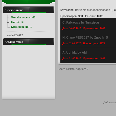
Сейчас online
Категория
:
Borussia Monchengladbach
|
До
Просмотров
:
390
|
Рейтинг
:
0.0
/
0
Онлайн всього:
40
Гостей:
39
C. Fabregas by Tunizizou
Користувачів:
1
Дата: 10.05.2015 | Просмотров: 7006
medo222012
N. Clyne PES2017 by Znovik_S
Облако тегов
Дата: 11.03.2017 | Просмотров: 3278
A. Uchida by AM
Дата: 21.05.2015 | Просмотров: 4038
Всего комментариев
:
0
Добавлять