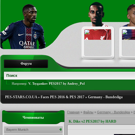
Форум
Например:
V. Tsygankov PES2017 by Andrey_Pol
PES-STARS.CO.UA
»
Faces PES 2016 & PES 2017
»
Germany - Bundesliga
Главная
»
Файлы
»
Germany - Bundesliga
»
Чемпионаты
K. Diks v2 PES2017 by HARD
Bayern Munich