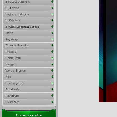
Borussia Dortmund
RB Leipzig
Bayer Leverkusen
Hoffenheim
Borussia Monchengladbach
Mainz
Augsburg
Eintracht Frankfurt
Freiburg
Union Berlin
Stuttgart
Werder Bremen
Köln
Hamburger SV
Schalke 04
Paderborn
Elversberg
Статистика сайта