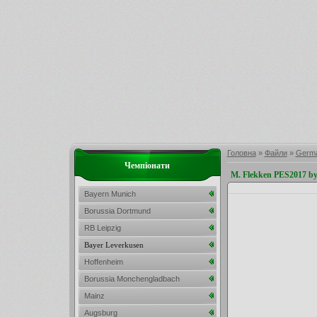
Головна
»
Файли
»
Germa
Чемпіонати
M. Flekken PES2017 b
Bayern Munich
Borussia Dortmund
RB Leipzig
Bayer Leverkusen
Hoffenheim
Borussia Monchengladbach
Mainz
Augsburg