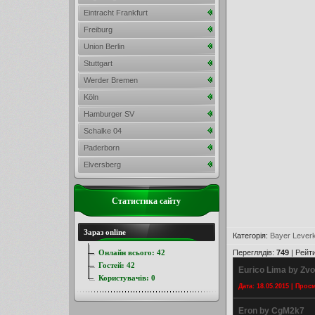
Eintracht Frankfurt
Freiburg
Union Berlin
Stuttgart
Werder Bremen
Köln
Hamburger SV
Schalke 04
Paderborn
Elversberg
Статистика сайту
Зараз online
Категорія
:
Bayer Lever
Онлайн всього:
42
Переглядів
:
749
|
Рейт
Гостей:
42
Eurico Lima by Zv
Користувачів:
0
Дата: 18.05.2015 | Прос
Eron by CgM2k7