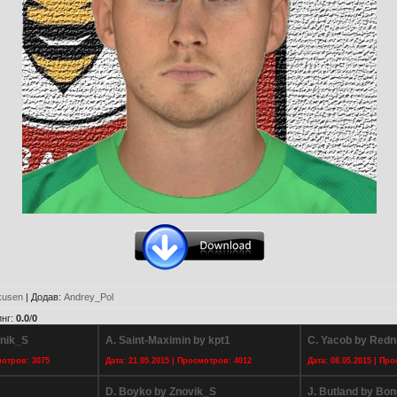
kusen
|
Додав
:
Andrey_Pol
инг
:
0.0
/
0
onik_S
A. Saint-Maximin by kpt1
C. Yacob by Redn
мотров: 3075
Дата: 21.05.2015 | Просмотров: 4012
Дата: 08.05.2015 | Пр
D. Boyko by Znovik_S
J. Butland by Bo