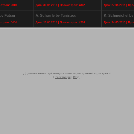
мотров: 2010
Дата: 30.05.2015 | Просмотров: 4862
Дата: 27.05.2015 | Пр
by Futsur
A. Schurrle by Tunizizou
K. Schmeichel by
мотров: 5404
Дата: 10.05.2015 | Просмотров: 4216
Дата: 24.05.2015 | Пр
Додавати коментарі можуть лише зареєстровані користувачі.
[
Реєстрація
|
Вхід
]