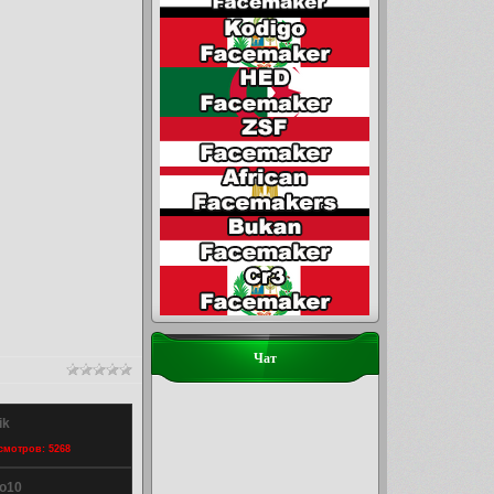
Чат
ik
осмотров: 5268
no10