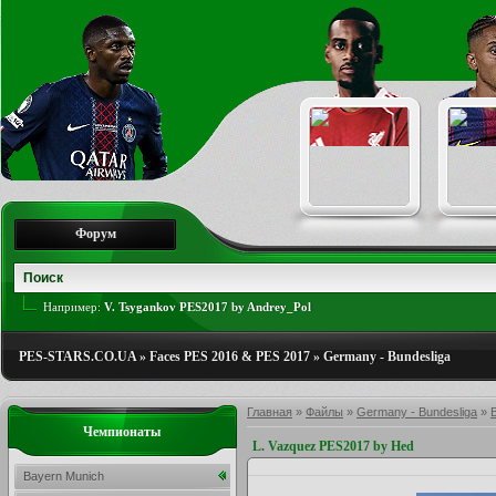
Форум
Например:
V. Tsygankov PES2017 by Andrey_Pol
PES-STARS.CO.UA
»
Faces PES 2016 & PES 2017
»
Germany - Bundesliga
Главная
»
Файлы
»
Germany - Bundesliga
»
Чемпионаты
L. Vazquez PES2017 by Hed
Bayern Munich