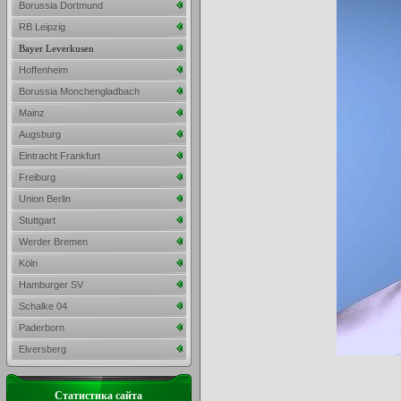
Borussia Dortmund
RB Leipzig
Bayer Leverkusen
Hoffenheim
Borussia Monchengladbach
Mainz
Augsburg
Eintracht Frankfurt
Freiburg
Union Berlin
Stuttgart
Werder Bremen
Köln
Hamburger SV
Schalke 04
Paderborn
Elversberg
Статистика сайта