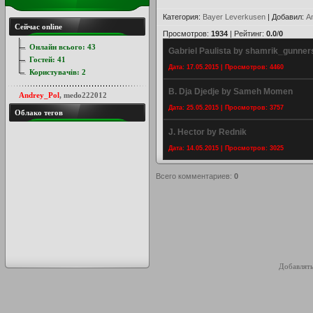
Категория
:
Bayer Leverkusen
|
Добавил
:
A
Сейчас online
Просмотров
:
1934
|
Рейтинг
:
0.0
/
0
Онлайн всього:
43
Gabriel Paulista by shamrik_gunner
Гостей:
41
Дата: 17.05.2015 | Просмотров: 4460
Користувачів:
2
B. Dja Djedje by Sameh Momen
Andrey_Pol
,
medo222012
Дата: 25.05.2015 | Просмотров: 3757
Облако тегов
J. Hector by Rednik
Дата: 14.05.2015 | Просмотров: 3025
Всего комментариев
:
0
Добавлять