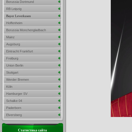
Borussia Dortmund
RB Leipzig
Bayer Leverkusen
Hoffenheim
Borussia Monchengladbach
Mainz
Augsburg
Eintracht Frankfurt
Freiburg
Union Berlin
Stuttgart
Werder Bremen
Köln
Hamburger SV
Schalke 04
Paderborn
Elversberg
Статистика сайта