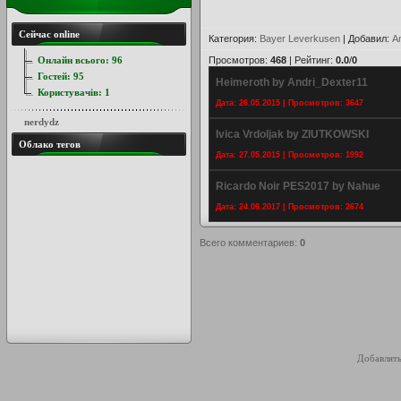
Сейчас online
Категория
:
Bayer Leverkusen
|
Добавил
:
A
Онлайн всього:
96
Просмотров
:
468
|
Рейтинг
:
0.0
/
0
Гостей:
95
Heimeroth by Andri_Dexter11
Користувачів:
1
Дата: 26.05.2015 | Просмотров: 3647
nerdydz
Ivica Vrdoljak by ZIUTKOWSKI
Облако тегов
Дата: 27.05.2015 | Просмотров: 1992
Ricardo Noir PES2017 by Nahue
Дата: 24.06.2017 | Просмотров: 2674
Всего комментариев
:
0
Добавлять