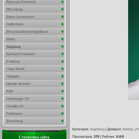
Borussia Dortmund
RB Leipzig
Bayer Leverkusen
Hoffenheim
Borussia Monchengladbach
Mainz
Augsburg
Eintracht Frankfurt
Freiburg
Union Berlin
Stuttgart
Werder Bremen
Köln
Hamburger SV
Schalke 04
Paderborn
Elversberg
Категория
:
Augsburg
|
Добавил
:
Andrey_Po
Просмотров
:
370
|
Рейтинг
:
0.0
/
0
Статистика сайта