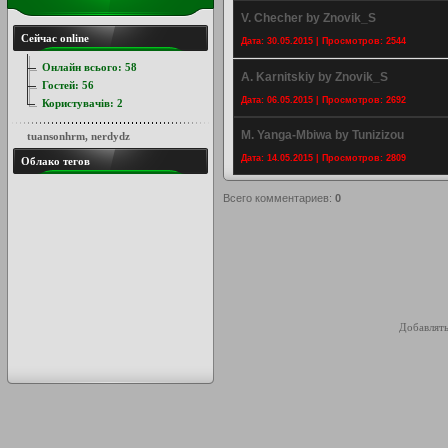
V. Checher by Znovik_S
Сейчас online
Дата: 30.05.2015 | Просмотров: 2544
Онлайн всього:
58
A. Karnitskiy by Znovik_S
Гостей:
56
Дата: 06.05.2015 | Просмотров: 2692
Користувачів:
2
M. Yanga-Mbiwa by Tunizizou
tuansonhrm
,
nerdydz
Дата: 14.05.2015 | Просмотров: 2809
Облако тегов
Всего комментариев
:
0
Добавлять