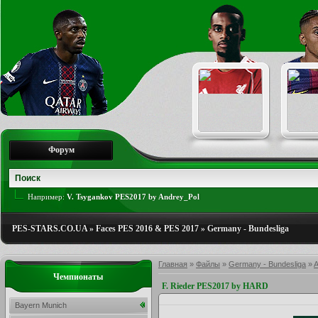
Форум
Например:
V. Tsygankov PES2017 by Andrey_Pol
PES-STARS.CO.UA
»
Faces PES 2016 & PES 2017
»
Germany - Bundesliga
Главная
»
Файлы
»
Germany - Bundesliga
»
A
Чемпионаты
F. Rieder PES2017 by HARD
Bayern Munich