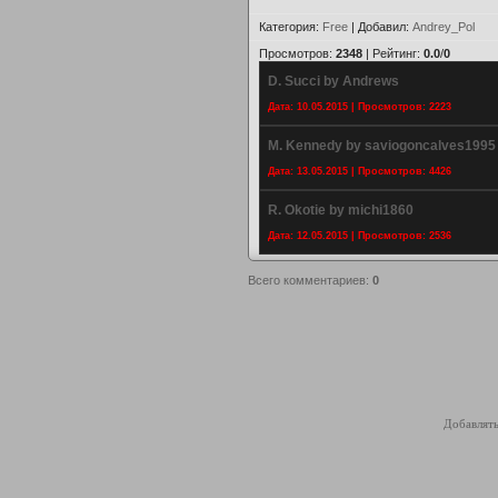
Категория
:
Free
|
Добавил
:
Andrey_Pol
Просмотров
:
2348
|
Рейтинг
:
0.0
/
0
D. Succi by Andrews
Дата: 10.05.2015 | Просмотров: 2223
M. Kennedy by saviogoncalves1995
Дата: 13.05.2015 | Просмотров: 4426
R. Okotie by michi1860
Дата: 12.05.2015 | Просмотров: 2536
Всего комментариев
:
0
Добавлять