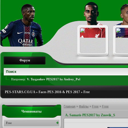
Форум
Например:
V. Tsygankov PES2017 by Andrey_Pol
PES-STARS.CO.UA
»
Faces PES 2016 & PES 2017
»
Free
Главная
»
Файлы
»
Free
»
Free
Чемпионаты
A. Samaris PES2017 by Znovik_S
Free