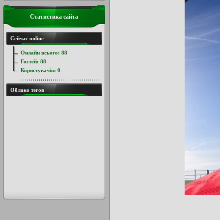
Статистика сайта
Сейчас online
Онлайн всього:
88
Гостей:
88
Користувачів:
0
Облако тегов