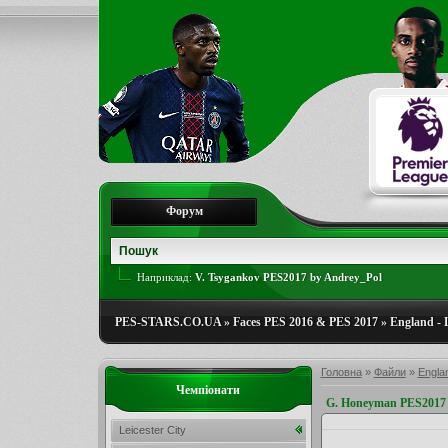
Форум
Наприклад:
V. Tsygankov PES2017 by Andrey_Pol
PES-STARS.CO.UA
»
Faces PES 2016 & PES 2017
»
England - 
Головна
»
Файли
»
Engla
Чемпіонати
G. Honeyman PES2017 
Leicester City