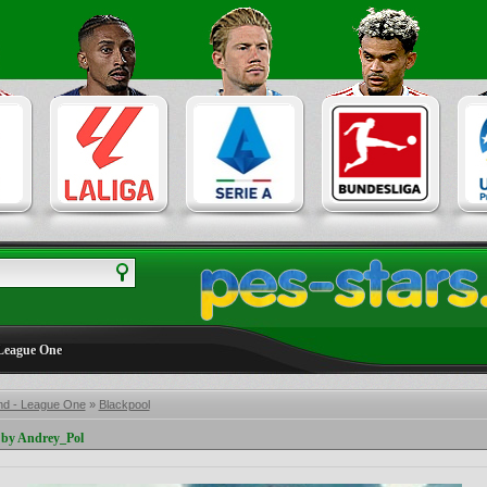
League One
nd - League One
»
Blackpool
by Andrey_Pol