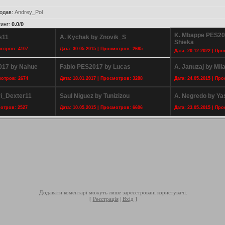
одав
:
Andrey_Pol
инг
:
0.0
/
0
K. Mbappe PES20
s11
A. Kychak by Znovik_S
Shieka
мотров: 4107
Дата: 30.05.2015 | Просмотров: 2665
Дата: 20.12.2022 | Пр
017 by Nahue
Fabio PES2017 by Lucas
A. Januzaj by Mil
мотров: 2674
Дата: 18.01.2017 | Просмотров: 3288
Дата: 24.05.2015 | Пр
ri_Dexter11
Saul Niguez by Tunizizou
A. Negredo by Ya
мотров: 2527
Дата: 10.05.2015 | Просмотров: 6606
Дата: 23.05.2015 | Пр
Додавати коментарі можуть лише зареєстровані користувачі.
[
Реєстрація
|
Вхід
]