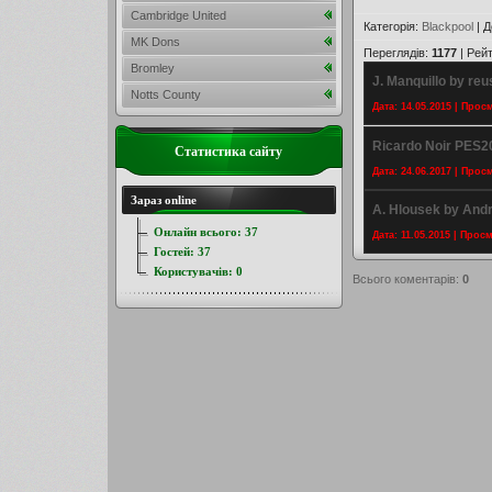
Cambridge United
Категорія
:
Blackpool
|
Д
MK Dons
Переглядів
:
1177
|
Рейт
Bromley
J. Manquillo by reu
Notts County
Дата: 14.05.2015 | Прос
Ricardo Noir PES2
Статистика сайту
Дата: 24.06.2017 | Прос
Зараз online
A. Hlousek by And
Онлайн всього:
37
Дата: 11.05.2015 | Прос
Гостей:
37
Користувачів:
0
Всього коментарів
:
0