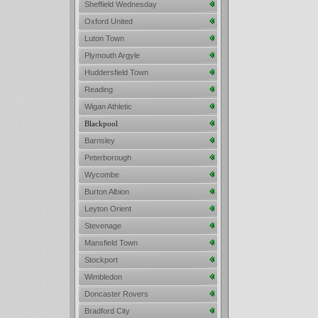
Sheffield Wednesday
Oxford United
Luton Town
Plymouth Argyle
Huddersfield Town
Reading
Wigan Athletic
Blackpool
Barnsley
Peterborough
Wycombe
Burton Albion
Leyton Orient
Stevenage
Mansfield Town
Stockport
Wimbledon
Doncaster Rovers
Bradford City