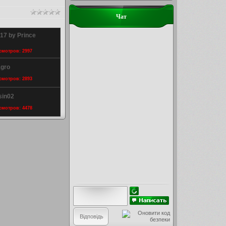
Чат
17 by Prince
осмотров: 2997
agro
осмотров: 2893
sin02
осмотров: 4478