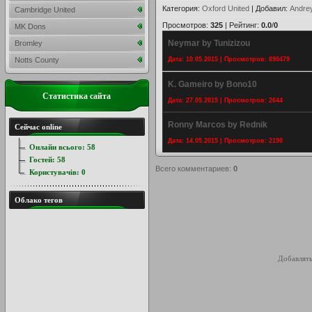
Категория
:
Oxford United
|
Добавил
:
Andre
Cambridge United
Просмотров
:
325
|
Рейтинг
:
0.0
/
0
MK Dons
Neymar by Tunizizou
Bromley
Notts County
Дата: 10.05.2015 | Просмотров: 890479
K. Gameiro by Bono10
Статистика сайта
Дата: 27.05.2015 | Просмотров: 2644
Ronny Marcos by Rednik
Сейчас online
Дата: 14.05.2015 | Просмотров: 2190
Онлайн всього:
58
Гостей:
58
Всего комментариев
:
0
Користувачів:
0
Облако тегов
Добавлять