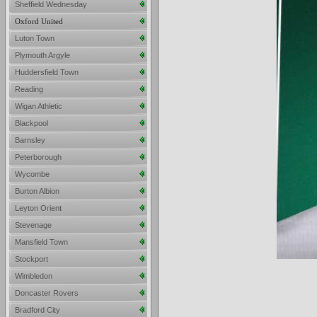
Sheffield Wednesday
Oxford United
Luton Town
Plymouth Argyle
Huddersfield Town
Reading
Wigan Athletic
Blackpool
Barnsley
Peterborough
Wycombe
Burton Albion
Leyton Orient
Stevenage
Mansfield Town
Stockport
Wimbledon
Doncaster Rovers
Bradford City