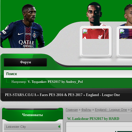
Форум
Например:
V. Tsygankov PES2017 by Andrey_Pol
PES-STARS.CO.UA
»
Faces PES 2016 & PES 2017
»
England - League One
Главная
»
Файлы
»
England - League One
»
Чемпионаты
W. Lankshear PES2017 by HARD
Leicester City