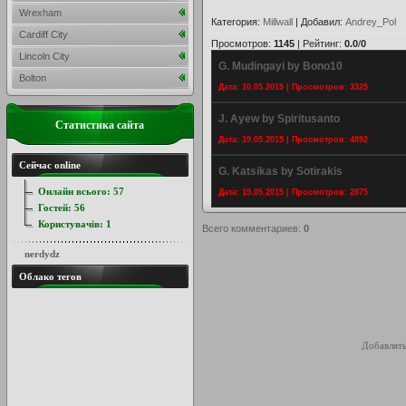
Wrexham
Категория
:
Millwall
|
Добавил
:
Andrey_Pol
Cardiff City
Просмотров
:
1145
|
Рейтинг
:
0.0
/
0
Lincoln City
G. Mudingayi by Bono10
Bolton
Дата: 10.05.2015 | Просмотров: 3325
J. Ayew by Spiritusanto
Статистика сайта
Дата: 19.05.2015 | Просмотров: 4892
Сейчас online
G. Katsikas by Sotirakis
Онлайн всього:
57
Дата: 19.05.2015 | Просмотров: 2875
Гостей:
56
Користувачів:
1
Всего комментариев
:
0
nerdydz
Облако тегов
Добавлять