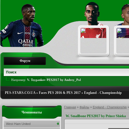
Форум
Например:
V. Tsygankov PES2017 by Andrey_Pol
PES-STARS.CO.UA
»
Faces PES 2016 & PES 2017
»
England - Championship
Главная
»
Файлы
»
England - Championship
Чемпионаты
W. Smallbone PES2017 by Prince Shieka
West Ham United