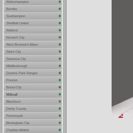
Wolverhampton
Burnley
Southampton
Sheffield United
Watford
Norwich City
West Bromwich Albion
Stoke City
Swansea City
Middlesbrough
Queens Park Ranges
Preston
Bristol City
Millwall
Blackburn
Derby County
Portsmouth
Birmingham City
Charlton Athletic