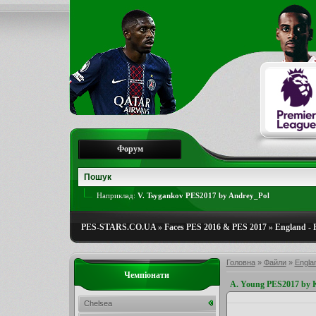
Форум
Наприклад:
V. Tsygankov PES2017 by Andrey_Pol
PES-STARS.CO.UA
»
Faces PES 2016 & PES 2017
»
England - 
Головна
»
Файли
»
Engla
Чемпіонати
A. Young PES2017 by 
Chelsea