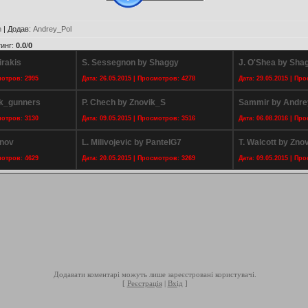
n
|
Додав
:
Andrey_Pol
инг
:
0.0
/
0
irakis
S. Sessegnon by Shaggy
J. O'Shea by Sha
мотров: 2995
Дата: 26.05.2015 | Просмотров: 4278
Дата: 29.05.2015 | Пр
ik_gunners
P. Chech by Znovik_S
Sammir by Andre
мотров: 3130
Дата: 09.05.2015 | Просмотров: 3516
Дата: 06.08.2016 | Пр
anov
L. Milivojevic by PantelG7
T. Walcott by Zno
мотров: 4629
Дата: 20.05.2015 | Просмотров: 3269
Дата: 09.05.2015 | Пр
Додавати коментарі можуть лише зареєстровані користувачі.
[
Реєстрація
|
Вхід
]