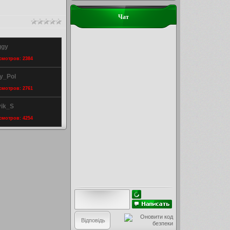
Чат
ggy
осмотров: 2384
y_Pol
осмотров: 2761
vik_S
осмотров: 4254