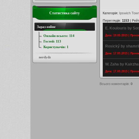
Статистика сайту
Категорія
:
Ipswich Tow
Переглядів
:
1153
|
Рейт
Зараз online
E. Koulouris by Sot
Онлайн всього:
114
Дата: 19.05.2015 | Прос
Гостей:
113
Rosický by shamr
Користувачів:
1
Дата: 17.05.2015 | Прос
nerdydz
W. Zaha by Kairzh
Дата: 17.05.2015 | Прос
Всього коментарів
:
0