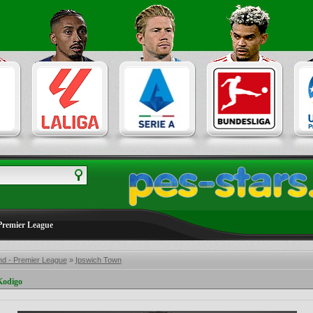
Premier League
nd - Premier League
»
Ipswich Town
Kodigo