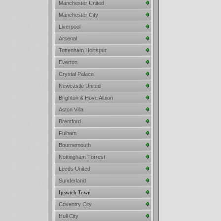
Manchester United
Manchester City
Liverpool
Arsenal
Tottenham Hortspur
Everton
Crystal Palace
Newcastle United
Brighton & Hove Albion
Aston Villa
Brentford
Fulham
Bournemouth
Nottingham Forrest
Leeds United
Sunderland
Ipswich Town
Coventry City
Hull City