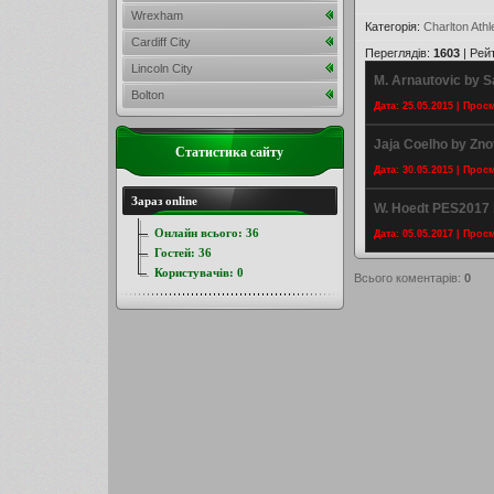
Wrexham
Категорія
:
Charlton Athle
Cardiff City
Переглядів
:
1603
|
Рей
Lincoln City
M. Arnautovic by
Bolton
Дата: 25.05.2015 | Прос
Jaja Coelho by Zn
Статистика сайту
Дата: 30.05.2015 | Прос
Зараз online
W. Hoedt PES2017 
Онлайн всього:
36
Дата: 05.05.2017 | Прос
Гостей:
36
Користувачів:
0
Всього коментарів
:
0