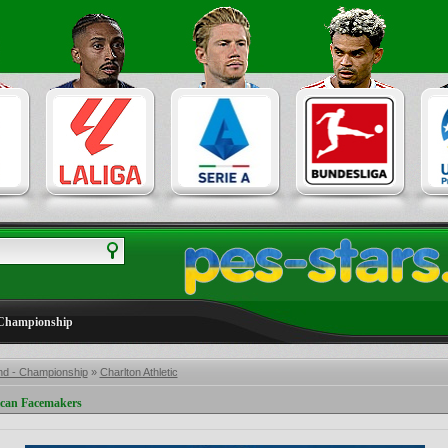
 Championship
nd - Championship
»
Charlton Athletic
ican Facemakers