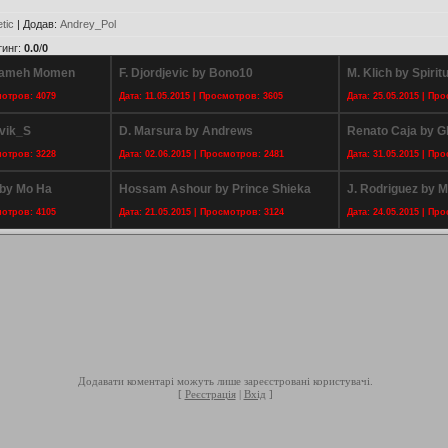
tic
|
Додав
:
Andrey_Pol
тинг
:
0.0
/
0
 Sameh Momen
F. Djordjevic by Bono10
M. Klich by Spirit
мотров: 4079
Дата: 11.05.2015 | Просмотров: 3605
Дата: 25.05.2015 | Пр
ovik_S
D. Marsura by Andrews
Renato Caja by G
мотров: 3228
Дата: 02.06.2015 | Просмотров: 2481
Дата: 31.05.2015 | Пр
by Mo Ha
Hossam Ashour by Prince Shieka
J. Rodriguez by 
мотров: 4105
Дата: 21.05.2015 | Просмотров: 3124
Дата: 24.05.2015 | Пр
Додавати коментарі можуть лише зареєстровані користувачі.
[
Реєстрація
|
Вхід
]