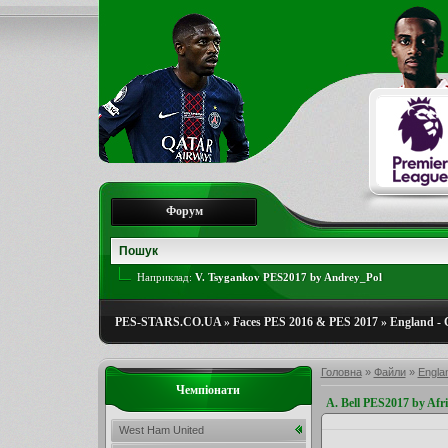
Форум
Наприклад:
V. Tsygankov PES2017 by Andrey_Pol
PES-STARS.CO.UA
»
Faces PES 2016 & PES 2017
»
England -
Головна
»
Файли
»
Engla
Чемпіонати
A. Bell PES2017 by Afr
West Ham United