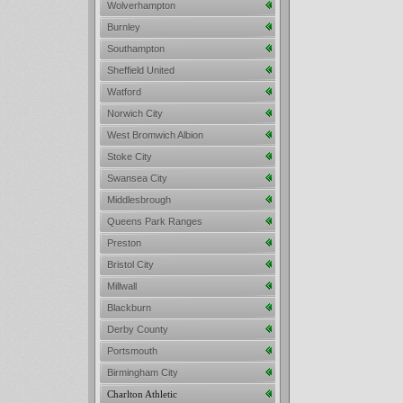
Wolverhampton
Burnley
Southampton
Sheffield United
Watford
Norwich City
West Bromwich Albion
Stoke City
Swansea City
Middlesbrough
Queens Park Ranges
Preston
Bristol City
Millwall
Blackburn
Derby County
Portsmouth
Birmingham City
Charlton Athletic