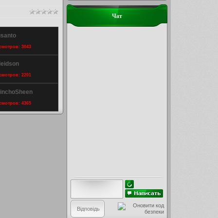
Чат
usanto
осмотров: 3043
leidson
осмотров: 2201
MinchoSheen
осмотров: 4365