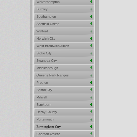
Wolverhampton
Burnley
Southampton
Sheffield United
Watford
Norwich City
West Bromwich Albion
Stoke City
Swansea City
Middlesbrough
Queens Park Ranges
Preston
Bristol City
Millwall
Blackburn
Derby County
Portsmouth
Birmingham City
Charlton Athletic