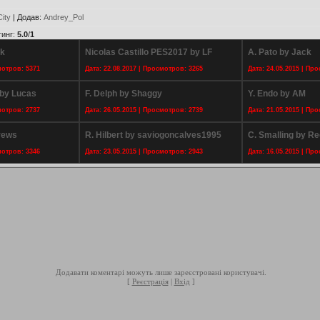
ity
|
Додав
:
Andrey_Pol
тинг
:
5.0
/
1
ik
Nicolas Castillo PES2017 by LF
A. Pato by Jack
мотров: 5371
Дата: 22.08.2017 | Просмотров: 3265
Дата: 24.05.2015 | Пр
by Lucas
F. Delph by Shaggy
Y. Endo by AM
мотров: 2737
Дата: 26.05.2015 | Просмотров: 2739
Дата: 21.05.2015 | Пр
rews
R. Hilbert by saviogoncalves1995
C. Smalling by Re
мотров: 3346
Дата: 23.05.2015 | Просмотров: 2943
Дата: 16.05.2015 | Пр
Додавати коментарі можуть лише зареєстровані користувачі.
[
Реєстрація
|
Вхід
]