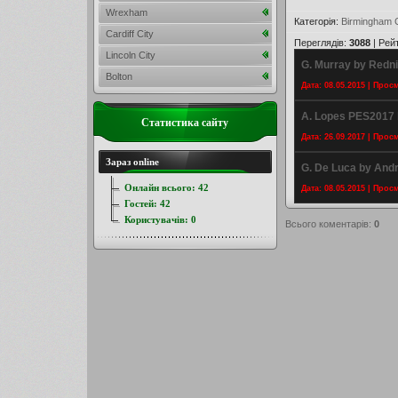
Wrexham
Категорія
:
Birmingham C
Cardiff City
Переглядів
:
3088
|
Рей
Lincoln City
G. Murray by Redn
Bolton
Дата: 08.05.2015 | Прос
A. Lopes PES2017 
Статистика сайту
Дата: 26.09.2017 | Прос
Зараз online
G. De Luca by And
Онлайн всього:
42
Дата: 08.05.2015 | Прос
Гостей:
42
Користувачів:
0
Всього коментарів
:
0