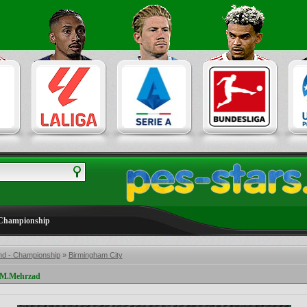
 Championship
nd - Championship
»
Birmingham City
y M.Mehrzad