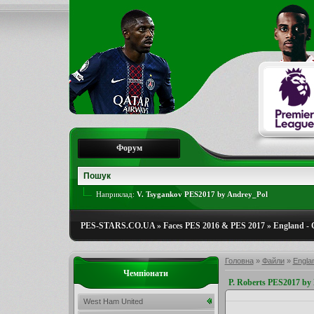
Форум
Наприклад:
V. Tsygankov PES2017 by Andrey_Pol
PES-STARS.CO.UA
»
Faces PES 2016 & PES 2017
»
England -
Головна
»
Файли
»
Engla
Чемпіонати
P. Roberts PES2017 b
West Ham United